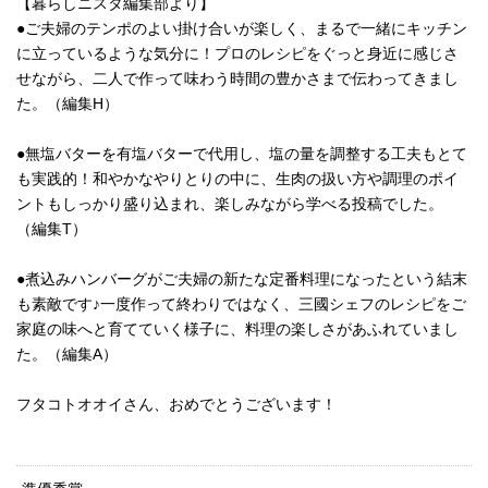
【暮らしニスタ編集部より】
●ご夫婦のテンポのよい掛け合いが楽しく、まるで一緒にキッチン
に立っているような気分に！プロのレシピをぐっと身近に感じさ
せながら、二人で作って味わう時間の豊かさまで伝わってきまし
た。（編集H）
●無塩バターを有塩バターで代用し、塩の量を調整する工夫もとて
も実践的！和やかなやりとりの中に、生肉の扱い方や調理のポイ
ントもしっかり盛り込まれ、楽しみながら学べる投稿でした。
（編集T）
●煮込みハンバーグがご夫婦の新たな定番料理になったという結末
も素敵です♪一度作って終わりではなく、三國シェフのレシピをご
家庭の味へと育てていく様子に、料理の楽しさがあふれていまし
た。（編集A）
フタコトオオイさん、おめでとうございます！