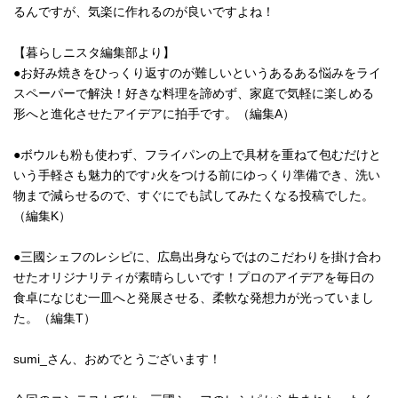
るんですが、気楽に作れるのが良いですよね！
【暮らしニスタ編集部より】
●お好み焼きをひっくり返すのが難しいというあるある悩みをライ
スペーパーで解決！好きな料理を諦めず、家庭で気軽に楽しめる
形へと進化させたアイデアに拍手です。（編集A）
●ボウルも粉も使わず、フライパンの上で具材を重ねて包むだけと
いう手軽さも魅力的です♪火をつける前にゆっくり準備でき、洗い
物まで減らせるので、すぐにでも試してみたくなる投稿でした。
（編集K）
●三國シェフのレシピに、広島出身ならではのこだわりを掛け合わ
せたオリジナリティが素晴らしいです！プロのアイデアを毎日の
食卓になじむ一皿へと発展させる、柔軟な発想力が光っていまし
た。（編集T）
sumi_さん、おめでとうございます！