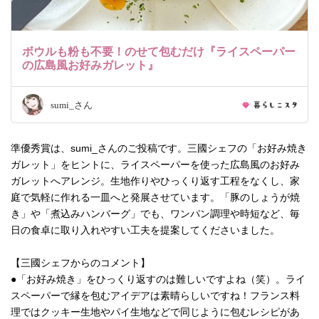
ボウルも粉も不要！のせて包むだけ『ライスペーパー
の広島風お好みガレット』
sumi_さん
準優秀賞は、sumi_さんのご投稿です。三國シェフの「お好み焼き
ガレット」をヒントに、ライスペーパーを使った広島風のお好み
ガレットへアレンジ。生地作りやひっくり返す工程をなくし、家
庭で気軽に作れる一皿へと発展させています。「豚のしょうが焼
き」や「煮込みハンバーグ」でも、ワンパン調理や時短など、毎
日の食卓に取り入れやすい工夫を提案してくださいました。
【三國シェフからのコメント】
●「お好み焼き」をひっくり返すのは難しいですよね（笑）。ライ
スペーパーで縁を包むアイデアは素晴らしいですね！フランス料
理ではクッキー生地やパイ生地などで同じように包むレシピがあ