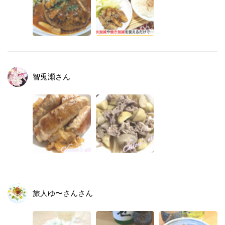
智兎瀬
さん
旅人ゆ〜さん
さん