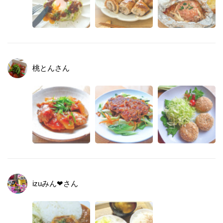
桃とん
さん
izuみん❤
さん