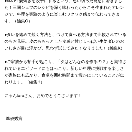
●豚の生姜焼きを餃子にするという、思い切った発想に驚きまし
た！三國シェフのレシピを深く味わったからこそ生まれたアレン
ジで、料理を実験のように楽しむワクワク感まで伝わってきま
す。（編集O）
●タレを絡めて焼く方法と、つけて食べる方法まで比較されている
のもお見事。皮のもちっとした食感と甘じょっぱい生姜ダレのお
いしさが目に浮かび、思わず試してみたくなりました♪（編集K）
●ご家族から拍手が起こり、「次はどんなのを作るの？」と期待さ
れているエピソードにもほっこり。新しい料理に挑戦する楽しさ
が家族にも広がり、食卓を囲む時間まで豊かにしていることが伝
わります。（編集H）
にゃんtaroさん、おめでとうございます！
準優秀賞