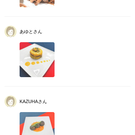
あゆと
さん
KAZUHA
さん