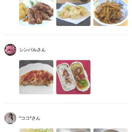
シンバル
さん
*ココ*
さん