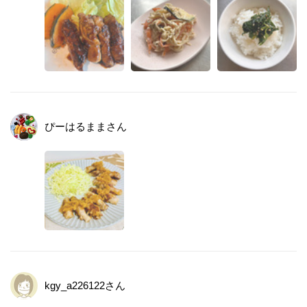
ぴーはるまま
さん
kgy_a226122
さん