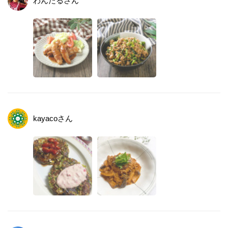
わんたる
さん
kayaco
さん