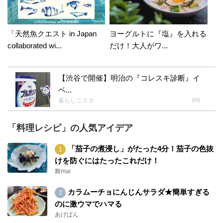
「天然魚クエスト in Japan
ヨーグルトに『塩』を入れる
collaborated wi...
だけ！大人がワ...
【渋谷で開催】明治の『コレスキ診断』イ
ベ...
暮らしニスタ
PR
「料理レシピ」の人気アイデア
「茄子の煮浸し」がたった4分！茄子の色抜
けを防ぐにはたったこれだけ！
舞mai
カラムーチョにんじんサラダ★簡単すぎる
のに激ウマでハマる
あげぱん