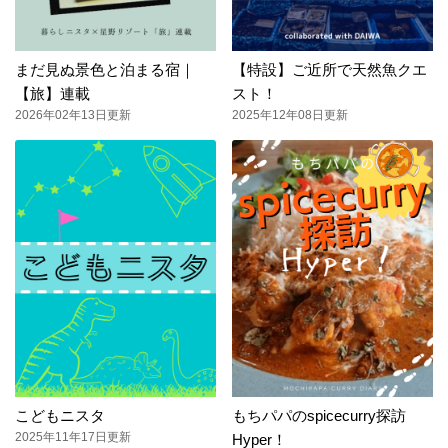
まだ見ぬ景色と泊まる宿｜
【特設】ご近所で天然魚クエ
【旅】連載
スト！
2026年02年13日更新
2025年12年08日更新
こどもニスタ
もちパパのspicecurry探訪
2025年11年17日更新
Hyper！