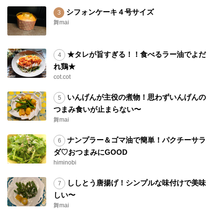
シフォンケーキ４号サイズ
舞mai
★タレが旨すぎる！！食べるラー油でよだ
れ鶏★
cot.cot
いんげんが主役の煮物！思わずいんげんの
つまみ食いが止まらない〜
舞mai
ナンプラー＆ゴマ油で簡単！パクチーサラ
ダ♡おつまみにGOOD
himinobi
ししとう唐揚げ！シンプルな味付けで美味
しい〜
舞mai