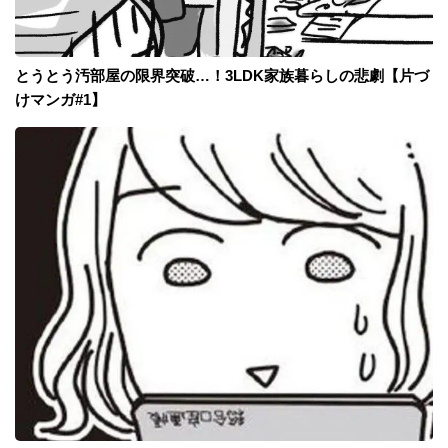
とうとう汚部屋の限界突破…！3LDK家族暮らしの悲劇【片づ
けマンガ#1】