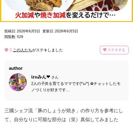
投稿日: 2026年6月5日
更新日: 2026年6月5日
閲覧数: 529
3
この人たち
がステキしました
ステキする
author
izuみん❤
さん
2人の子供を育てるママです(*'ω'*) ✿チョットしたモ
ノづくりが好きです...
三國シェフ流「豚のしょうが焼き」の作り方を参考にし
て、自分なりに可能な部分は（笑）真似してみました