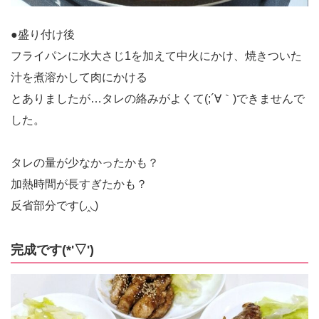
●盛り付け後
フライパンに水大さじ1を加えて中火にかけ、焼きついた
汁を煮溶かして肉にかける
とありましたが…タレの絡みがよくて(;´∀｀)できませんで
した。
タレの量が少なかったかも？
加熱時間が長すぎたかも？
反省部分です(◞‸◟)
完成です(*'▽')