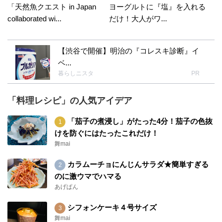
「天然魚クエスト in Japan
ヨーグルトに『塩』を入れる
collaborated wi...
だけ！大人がワ...
【渋谷で開催】明治の『コレスキ診断』イ
ベ...
暮らしニスタ
PR
「料理レシピ」の人気アイデア
「茄子の煮浸し」がたった4分！茄子の色抜
けを防ぐにはたったこれだけ！
舞mai
カラムーチョにんじんサラダ★簡単すぎる
のに激ウマでハマる
あげぱん
シフォンケーキ４号サイズ
舞mai