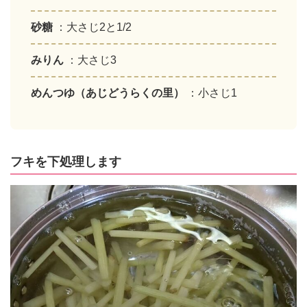
砂糖
：大さじ2と1/2
みりん
：大さじ3
めんつゆ（あじどうらくの里）
：小さじ1
フキを下処理します