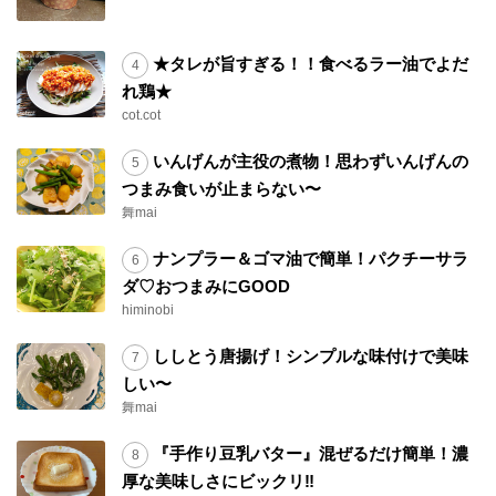
★タレが旨すぎる！！食べるラー油でよだ
れ鶏★
cot.cot
いんげんが主役の煮物！思わずいんげんの
つまみ食いが止まらない〜
舞mai
ナンプラー＆ゴマ油で簡単！パクチーサラ
ダ♡おつまみにGOOD
himinobi
ししとう唐揚げ！シンプルな味付けで美味
しい〜
舞mai
『手作り豆乳バター』混ぜるだけ簡単！濃
厚な美味しさにビックリ‼︎