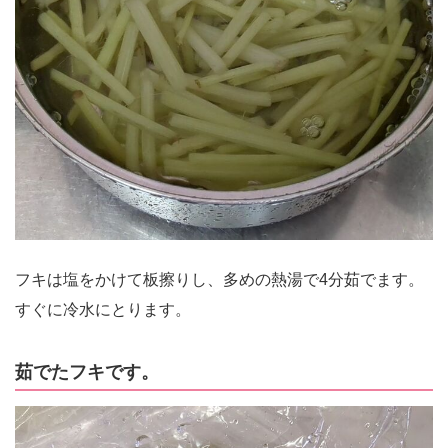
フキは塩をかけて板擦りし、多めの熱湯で4分茹でます。
すぐに冷水にとります。
茹でたフキです。