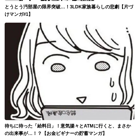
とうとう汚部屋の限界突破…！3LDK家族暮らしの悲劇【片づ
けマンガ#1】
待ちに待った「給料日」！意気揚々とATMに行くと、まさか
の出来事が…！？【お金ビギナーの貯蓄マンガ】