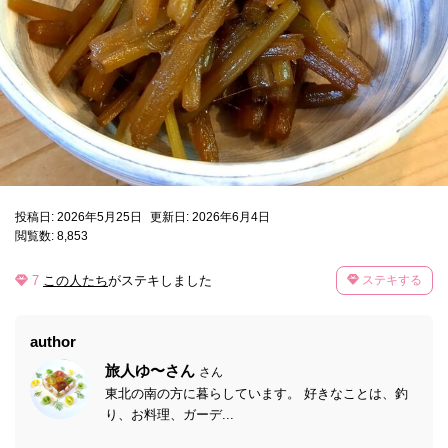
投稿日: 2026年5月25日
更新日: 2026年6月4日
閲覧数: 8,853
7
この人たち
がステキしました
ステキする
author
旅人ゆ〜さん
さん
東北の南の方に暮らしています。 好きなことは、釣
り、お料理、ガーデ...