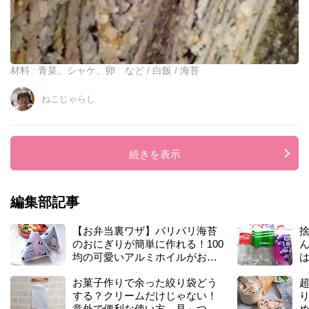
材料 : 青菜、シャケ、卵 など / 白飯 / 海苔
ねこじゃらし
続きを表示
編集部記事
【お弁当裏ワザ】パリパリ海苔
のおにぎりが簡単に作れる！100
均の可愛いアルミホイルがおす
すめ♡パンにも応用できる万能
お菓子作りで余った絞り袋どう
アイデア
する？クリームだけじゃない！
意外で便利な使い方、見～つけ