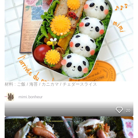
飯
s
🍚
t
三
a
杯
g
🌟
r
a
m
保
存
数
1
0
0
超
材料 : ご飯 / 海苔 / カニカマ / チェダースライス
え
！
mimi.bonheur
た
ん
ぽ
20
ぽ
の
【
作
簡
り
単