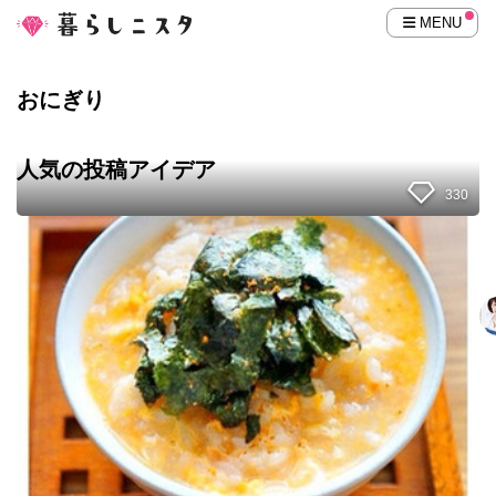
MENU
おにぎり
人気の投稿アイデア
330
材
料
2
つ
！
！
コ
ン
ビ
ニ
お
に