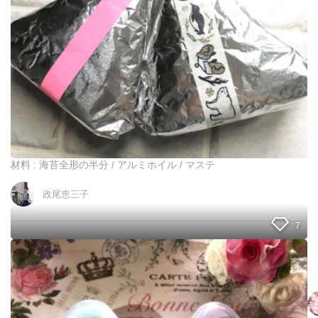
爆
ひ
弾
と
お
手
に
間
ぎ
で
り
コ
！
ン
！
ビ
ニ
風
ぱ
り
材料 : 海苔全形の半分 / アルミホイル / マステ
ぱ
り
政尾恵三子
海
苔
の
7
お
に
も
ぎ
っ
り
と
。
早
く