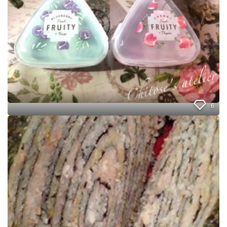
買
え
ば
良
か
っ
た
♪
可
愛
く
6
て
実
爆
用
弾
的
お
な
に
ケ
ぎ
ー
り
ス
♪