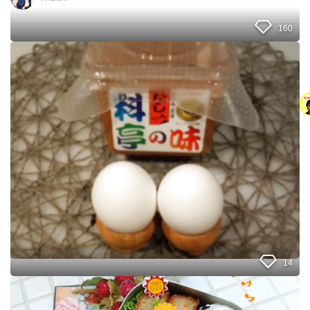
ぎ
り
160
♡
【
#
🌟
簡
お
単
味
レ
噌
シ
に
ピ
卵
#
を
冷
漬
凍
け
】
ち
ゃ
う
❔
こ
れ
だ
14
け
で
I
ご
n