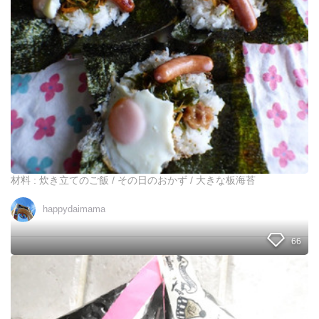
方
レ
付
シ
き
ピ
♪
】
パ
ず
ン
ぼ
ダ
ら
さ
母
ん
ち
フ
ゃ
ァ
ん
ミ
の
リ
お
材料 : 炊き立てのご飯 / その日のおかず / 大きな板海苔
ー
か
で
ず
ウ
happydaimama
全
キ
部
ウ
乗
66
キ
せ
春
ち
弁
裏
ゃ
ワ
え
ザ
！
！