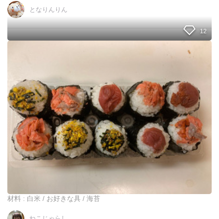
となりんりん
12
や
っ
て
み
た
今
年
の
チ
ャ
レ
ン
ジ
ベ
ス
ト
材料 : 白米 / お好きな具 / 海苔
３
ねこじゃらし