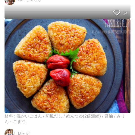
卵
の
パ
24
ッ
ク
♡
で
作
お
り
に
置
ぎ
き
り
に
も
♡
中
ま
で
美
味
し
い
焼
材料 : 温かいごはん / 和風だし / めんつゆ(2倍濃縮) / 醤油 / みり
き
ん・ごま油
お
に
Mizuki