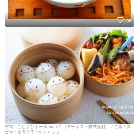
ぎ
り
で
作
36
る
！
と
簡
に
単
か
玉
く
子
簡
雑
単
炊
！
☆
こ
む
す
び
君
の
作
り
方
材料 : こむすびボールmini×２（アーネスト株式会社） / ご飯 / 黒
ゴマ / 糸唐辛子 / ケチャップ