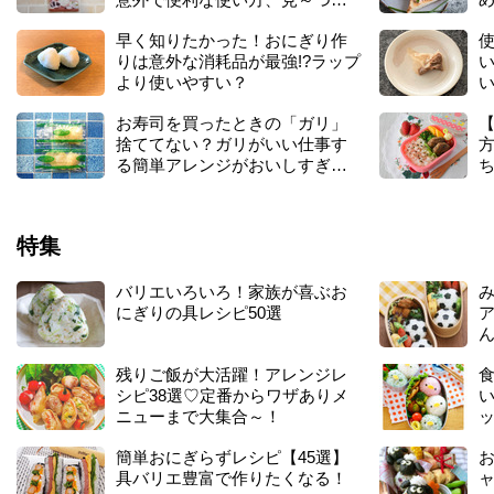
た♪
早く知りたかった！おにぎり作
りは意外な消耗品が最強!?ラップ
より使いやすい？
い
お寿司を買ったときの「ガリ」
捨ててない？ガリがいい仕事す
る簡単アレンジがおいしすぎ
た！！
見
特集
バリエいろいろ！家族が喜ぶお
にぎりの具レシピ50選
ア
残りご飯が大活躍！アレンジレ
シピ38選♡定番からワザありメ
ニューまで大集合～！
簡単おにぎらずレシピ【45選】
具バリエ豊富で作りたくなる！