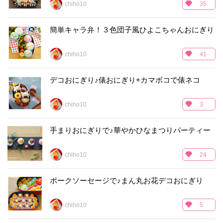
chiho10
35
簡単キャラ弁！３色団子風ひよこちゃんおにぎり
chiho10
41
デコおにぎり♪俵おにぎり+カマボコで俵ネコ
chiho10
3
手まりおにぎりで♪華やかひなまつりパーティー
chiho10
24
ポークソーセージで♪まん丸お花デコおにぎり
chiho10
5