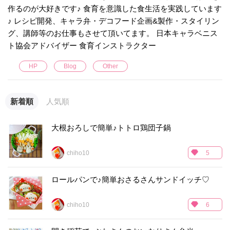
作るのが大好きです♪ 食育を意識した食生活を実践しています
♪ レシピ開発、キャラ弁・デコフード企画&製作・スタイリン
グ、講師等のお仕事もさせて頂いてます。 日本キャラベニス
ト協会アドバイザー 食育インストラクター
HP
Blog
Other
新着順
人気順
大根おろしで簡単♪トトロ鶏団子鍋
chiho10
5
ロールパンで♪簡単おさるさんサンドイッチ♡
chiho10
6