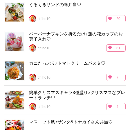
くるくるサンドの春弁当♡
chiho10
20
ペーパーナプキンを折るだけ♪蓮の花カップのお
菓子入れ♡
chiho10
61
カニたっぷり♪トマトクリームパスタ♡
chiho10
7
簡単クリスマスキャラ3種盛り♪クリスマスなプレ
ートランチ♡
chiho10
4
マスコット風♪サンタ&トナカイさん弁当♡