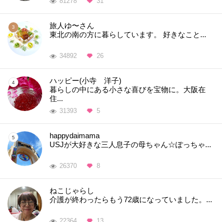
81278
31
旅人ゆ〜さん
東北の南の方に暮らしています。 好きなこと...
34892
26
ハッピー(小寺 洋子)
暮らしの中にある小さな喜びを宝物に。大阪在
住...
31393
5
happydaimama
USJが大好きな三人息子の母ちゃん☆ぽっちゃ...
26370
8
ねこじゃらし
介護が終わったらもう72歳になっていました。...
22364
13