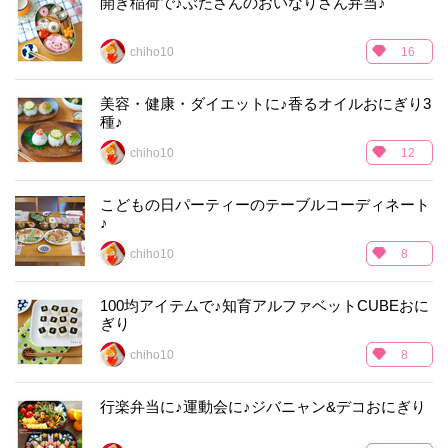
開き稲荷で♪ぶたさんのおいなりさん弁当♪
chiho10
16
美容・健康・ダイエットに♪香るオイルおにぎり3
種♪
chiho10
12
こどもの日パーティーのテーブルコーディネート
♪
chiho10
8
100均アイテムで♪知育アルファベットCUBEおに
ぎり
chiho10
8
行楽弁当に♪運動会に♪ジバニャン&デコおにぎり