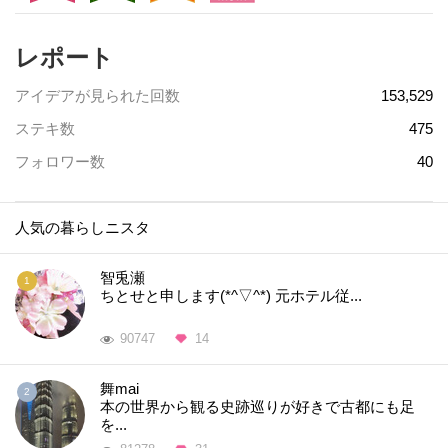
レポート
アイデアが見られた回数
153,529
ステキ数
475
フォロワー数
40
人気の暮らしニスタ
智兎瀬
ちとせと申します(*^▽^*) 元ホテル従...
90747
14
舞mai
本の世界から観る史跡巡りが好きで古都にも足
を...