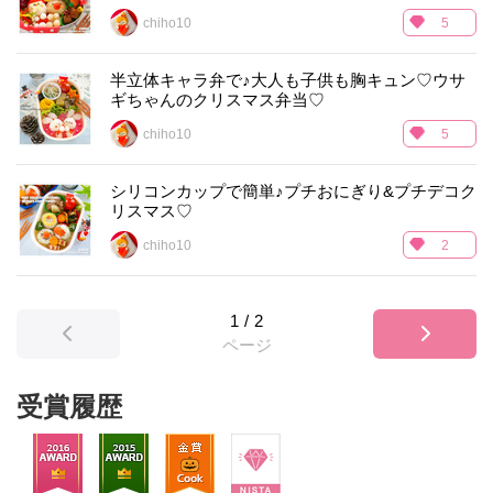
chiho10
5
半立体キャラ弁で♪大人も子供も胸キュン♡ウサ
ギちゃんのクリスマス弁当♡
chiho10
5
シリコンカップで簡単♪プチおにぎり&プチデコク
リスマス♡
chiho10
2
1
/
2
ページ
受賞履歴