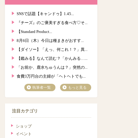
SNSで話題【キャンドゥ】1.45...
『チーズ』のご褒美すぎる食べ方♡そ...
【Standard Product...
8月6日（木）今日は種まきがおすす...
【ダイソー】「えっ、何これ！？」異...
【鑑みる】なんて読む？「かんみる…...
「お前か、鹿水ちゅうんは？」突然の...
食費3万円台の主婦が「ヘトヘトでも...
執筆者一覧
もっと見る
注目カテゴリ
ショップ
イベント