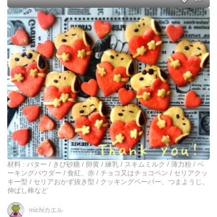
け
！
セ
簡
リ
単
ア
チ
の
ョ
ハ
コ
ー
ヌ
ト
ガ
型
ー
で
バ
簡
ー
単
❤️
可
愛
い
♡
ス
材料 : バター / きび砂糖 / 卵黄 / 練乳 / スキムミルク / 薄力粉 / ベ
ヌ
ーキングパウダー / 食紅、赤 / チョコ又はチョコペン / セリアクッ
ー
キー型 / セリアおかず抜き型 / クッキングペーパー、つまようじ、
ピ
伸ばし棒など
ー
ク
michiカエル
ッ