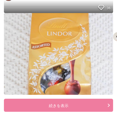
キ
36
ー
♡
【
コ
ス
ト
コ
】
1
粒
で
も
満
足
度
が
高
い
！
リ
続きを表示
ン
ツ