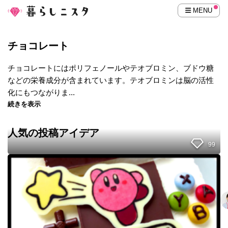
MENU
チョコレート
チョコレートにはポリフェノールやテオブロミン、ブドウ糖
などの栄養成分が含まれています。テオブロミンは脳の活性
化にもつながりま...
続きを表示
人気の投稿アイデア
99
バ
ー
ス
デ
ー
ケ
ー