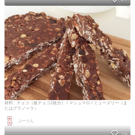
ご
い
3
！
つ
の
食
材
で
で
き
る
！
混
ぜ
て
、
チ
ン
材料 : チョコ（板チョコ2枚分） / マシュマロ / ミューズリー（ま
し
たはグラノーラ）
て
固
ぶーりん
め
る
164
だ