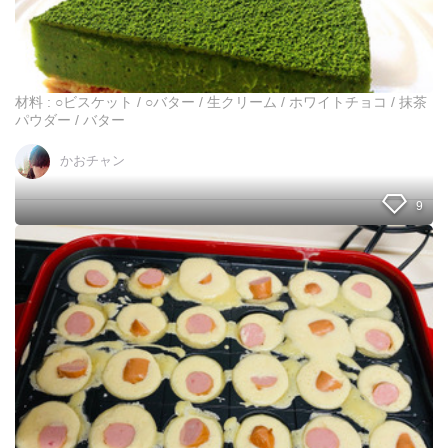
厚
＊
抹
茶
の
材料 : ○ビスケット / ○バター / 生クリーム / ホワイトチョコ / 抹茶
生
パウダー / バター
チ
ョ
かおチャン
コ
タ
9
ル
ト
タ
コ
焼
き
プ
レ
ー
ト
で
た
こ