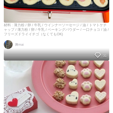
焼
き
は
作
れ
材料 : 薄力粉 / 卵 / 牛乳 / ウインナーソーセージ / 油 / トマトケチ
ま
ャップ / 薄力粉 / 卵 / 牛乳 / ベーキングパウダー / 一口チョコ / 油 /
せ
フリーズドライイチゴ（なくてもOK)
ん
が
舞mai
、
こ
31
れ
な
ら
1
！
0
美
0
味
均
し
シ
く
リ
、
コ
お
ン
腹
型
一
＆