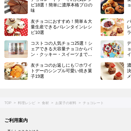
ピ18選！簡単に濃厚本格プロの
ョ
味
友チョコにおすすめ！簡単＆大
量生産できるバレンタインレシ
レ
ピ10選
ラ
コストコの人気チョコ25選！シ
ェアできる大容量チョコからパ
ン・クッキー・スイーツまでお
イ
すすめを紹介
友チョコのお返しにも♡ホワイ
トデーのシンプル可愛い焼き菓
子19選
TOP
料理レシピ
食材
お菓子の材料
チョコレート
ご利用案内