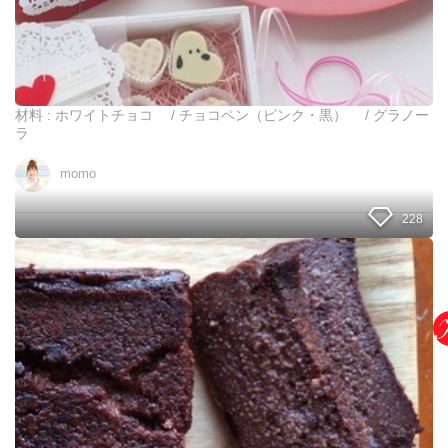
杯
板
ペ
チ
ロ
ョ
リ
コ
！
で
簡
材料 : ホワイトチョコ / チョコペン（ピンク・黒） / グラノー
単
ラ
可
愛
momo
い
友
228
チ
ョ
コ
と
4
う
種
ふ
の
で
作
作
り
る
方
生
チ
ョ
コ