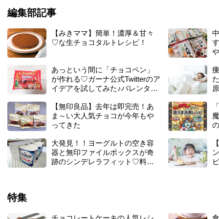
リ
編集部記事
ン
ド
【みきママ】簡単！濃厚＆甘々
ー
♡な生チョコタルトレシピ！
ル
や
チ
ョ
あっという間に「チョコペン」
コ
が作れる♡ガーナ公式Twitterのア
は
イデアを試してみた♪バレンタイ
コ
ンチョコにも良さげ♡
ス
【無印良品】去年は即完売！あ
ト
ま～い大人気チョコが今年もや
コ
ってきた
が
お
大発見！！ヨーグルトの空き容
買
器と無印ファイルボックスが奇
ン
い
跡のシンデレラフィット♡料理
ビ
得
に収納にいろいろ使えて便利す
ぎた！！
特集
チョコレートケーキの人気レシ