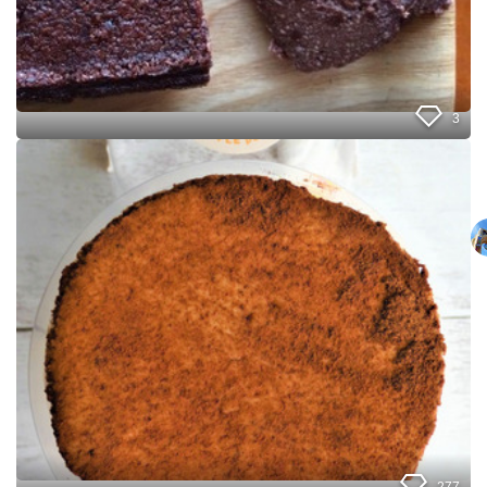
ケ
ー
キ
、
チ
ョ
3
コ
も
フ
バ
ァ
タ
ミ
ー
マ
も
の
生
新
ク
商
リ
品
ー
の
ム
ボ
も
リ
不
ュ
要
ー
！
ム
が
す
277