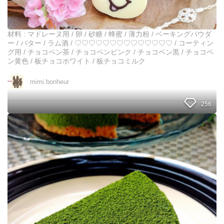
ー
さ
ん
の
材料 : マドレーヌ用 / 卵 / 砂糖 / 蜂蜜 / 薄力粉 / ベーキングパウダ
チ
ー / バター / ラム酒 / ♡♡♡♡♡♡♡♡♡♡♡♡♡♡ / コーティン
ョ
グ用 / チョコペン茶 / チョコペンピンク / チョコペン黒 / チョコペ
コ
ン黄色 / 板チョコホワイト / 板チョコミルク
マ
ド
mimi.bonheur
レ
ー
256
ヌ
オ
ー
ブ
ン
不
要
＊
簡
単
＊
濃