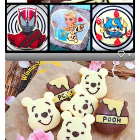
キ
を
華
や
か
に
！
キ
ャ
91
ラ
チ
D
ョ
A
コ
I
基
S
本
O
の
シ
作
リ
り
コ
方
ン
型
で
プ