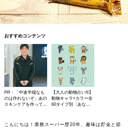
おすすめコンテンツ
PR・「中途半端なも
【大人の動物占い®】
のは作れないぞ」あの
動物キャラ×カラー全
スキンケアを作ってい
60タイプ別〈あなた
る工場の舞台裏！
の運勢〉は？
こんにちは！業務スーパー歴20年、趣味は貯金と節