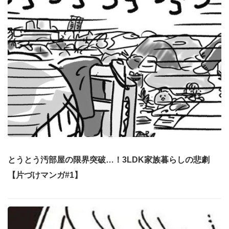
とうとう汚部屋の限界突破…！3LDK家族暮らしの悲劇
【片づけマンガ#1】