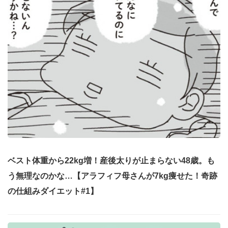
ベスト体重から22kg増！産後太りが止まらない48歳。も
う無理なのかな…【アラフィフ母さんが7kg痩せた！奇跡
の仕組みダイエット#1】