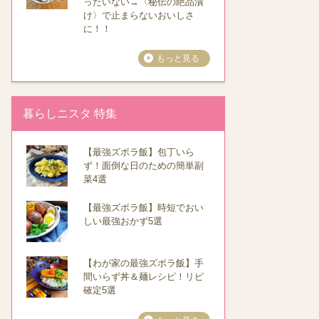
ったいない→〈秘伝の絶品漬
け〉で止まらないおいしさ
に！！
もっと見る
暮らしニスタ 特集
【最強ズボラ飯】包丁いら
ず！面倒な日のための簡単副
菜4選
【最強ズボラ飯】時短でおい
しい最強おかず5選
【わが家の最強ズボラ飯】手
間いらず丼＆麺レシピ！リピ
確定5選