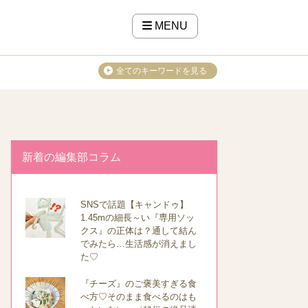
MENU
全てのキーワードを見る
新着の編集部コラム
SNSで話題【キャンドゥ】
1.45mの細長～い『専用ソッ
クス』の正体は？通して結ん
でみたら…生活感が消えまし
た♡
『チーズ』のご褒美すぎる食
べ方♡そのまま食べるのはも