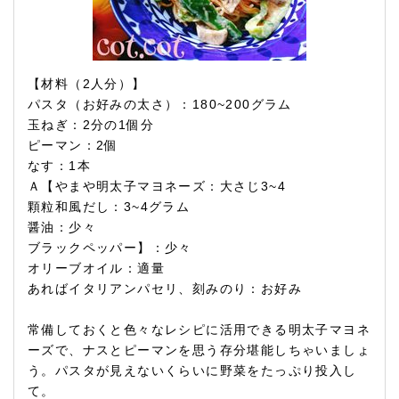
【材料（2人分）】
パスタ（お好みの太さ）：180~200グラム
玉ねぎ：2分の1個分
ピーマン：2個
なす：1本
Ａ【やまや明太子マヨネーズ：大さじ3~4
顆粒和風だし：3~4グラム
醤油：少々
ブラックペッパー】：少々
オリーブオイル：適量
あればイタリアンパセリ、刻みのり：お好み
常備しておくと色々なレシピに活用できる明太子マヨネ
ーズで、ナスとピーマンを思う存分堪能しちゃいましょ
う。パスタが見えないくらいに野菜をたっぷり投入し
て。