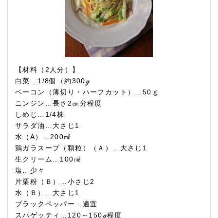
【材料（2人分）】
白菜…1/8個（約300ℊ
ベーコン（薄切り・ハーフカット）…50ｇ
ニンジン…長さ2㎝分程度
しめじ…1/4株
サラダ油…大さじ1
水（A）…200㎖
鶏ガラスープ（顆粒）（Ａ）…大さじ1
生クリーム…100㎖
塩…少々
片栗粉（Ｂ）…小さじ2
水（Ｂ）…大さじ1
ブラックペッパー…適宜
スパゲッティ…120～150ℊ程度