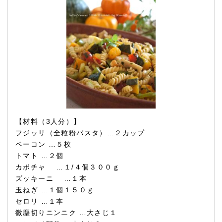
【材料（3人分）】
フジッリ（全粒粉パスタ）…２カップ
ベーコン …５枚
トマト …２個
カボチャ …１/４個３００ｇ
ズッキーニ …１本
玉ねぎ …１個１５０ｇ
セロリ …１本
微塵切りニンニク …大さじ１