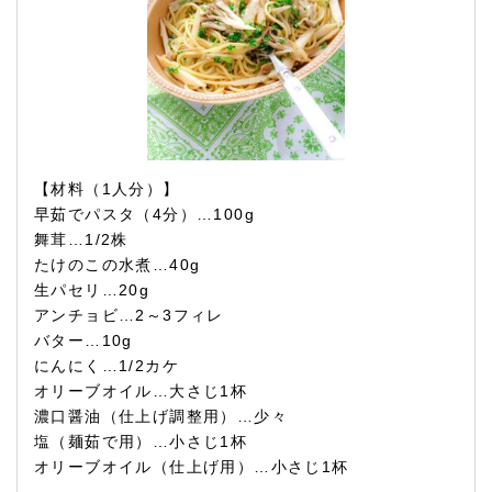
【材料（1人分）】
早茹でパスタ（4分）…100g
舞茸…1/2株
たけのこの水煮…40g
生パセリ…20g
アンチョビ…2～3フィレ
バター…10g
にんにく…1/2カケ
オリーブオイル…大さじ1杯
濃口醤油（仕上げ調整用）…少々
塩（麺茹で用）…小さじ1杯
オリーブオイル（仕上げ用）…小さじ1杯