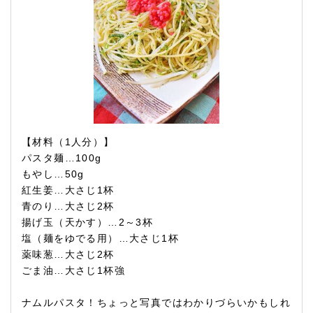
【材料（1人分）】
パスタ麺…100g
もやし…50g
紅生姜…大さじ1杯
青のり…大さじ2杯
揚げ玉（天かす）…2～3杯
塩（麺をゆでる用）…大さじ1杯
薬味葱…大さじ2杯
ごま油…大さじ1杯強
ナムルパスタ！ちょっと写真ではわかりづらいかもしれ