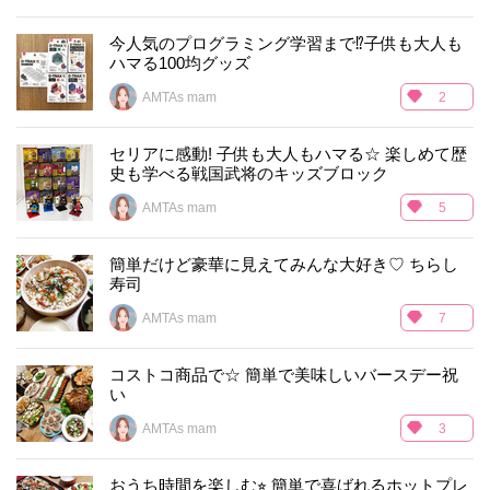
今人気のプログラミング学習まで⁉︎子供も大人も
ハマる100均グッズ
AMTAs mam
2
セリアに感動! 子供も大人もハマる☆ 楽しめて歴
史も学べる戦国武将のキッズブロック
AMTAs mam
5
簡単だけど豪華に見えてみんな大好き♡ ちらし
寿司
AMTAs mam
7
コストコ商品で☆ 簡単で美味しいバースデー祝
い
AMTAs mam
3
おうち時間を楽しむ⭐︎ 簡単で喜ばれるホットプレ