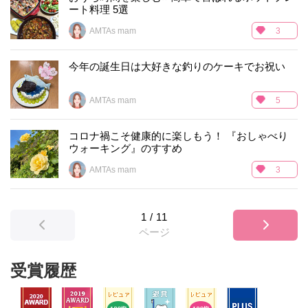
ート料理 5選
AMTAs mam
3
今年の誕生日は大好きな釣りのケーキでお祝い
AMTAs mam
5
コロナ禍こそ健康的に楽しもう！ 『おしゃべり
ウォーキング』のすすめ
AMTAs mam
3
1
/
11
ページ
受賞履歴