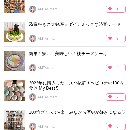
AMTAs mam
1
恐竜好きに大好評☆ダイナミックな恐竜ケーキ
AMTAs mam
3
簡単！安い！美味しい！桃チーズケーキ
AMTAs mam
4
2022年に購入したコスパ抜群！ヘビロテの100均
食器 My Best 5
AMTAs mam
2
100均グッズで⭐︎楽しみながら歴史が好きになる♡
AMTAs mam
5