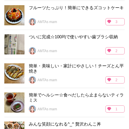
フルーツたっぷり！簡単にできるズコットケーキ
AMTAs mam
3
ついに完成☆100均で使いやすい歯ブラシ収納
AMTAs mam
2
簡単・美味しい・家計にやさしい！チーズとん平
焼き
AMTAs mam
2
簡単でヘルシー☆食べだしたら止まらないティラ
ミス
AMTAs mam
1
みんな笑顔になれる^_^ 贅沢わんこ丼