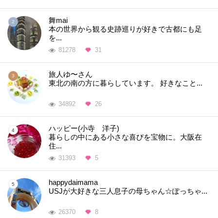
舞mai
本の世界から観る史跡巡りが好きで古都にも足
を...
81278
31
旅人ゆ〜さん
東北の南の方に暮らしています。 好きなこと...
34892
26
ハッピー(小寺 洋子)
暮らしの中にある小さな喜びを宝物に。大阪在
住...
31393
5
happydaimama
USJが大好きな三人息子の母ちゃん☆ぽっちゃ...
26370
8