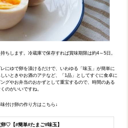
持ちします。冷蔵庫で保存すれば賞味期限は約4～5日。
ダレにゆで卵を漬けるだけで、いわゆる「味玉」が簡単に
しいときやお酒のアテなど、「1品」としてすぐに食卓に
ピングやお弁当のおかずとして重宝するので、時間のある
おくのがいいですね。
味付け卵の作り方はこちら↓
卵♡【#簡単#たまご#味玉】