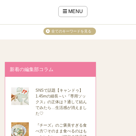
MENU
全てのキーワードを見る
新着の編集部コラム
SNSで話題【キャンドゥ】
1.45mの細長～い『専用ソッ
クス』の正体は？通して結ん
でみたら…生活感が消えまし
た♡
『チーズ』のご褒美すぎる食
べ方♡そのまま食べるのはも