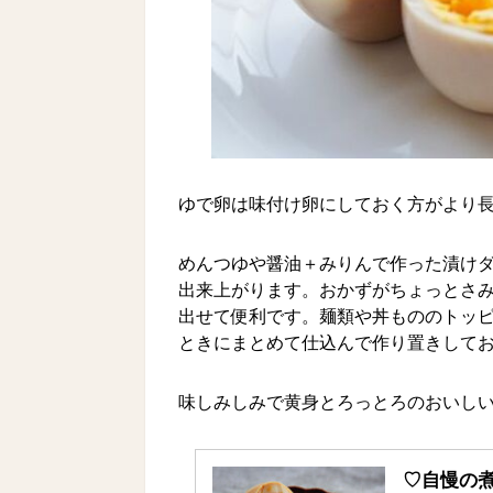
ゆで卵は味付け卵にしておく方がより長
めんつゆや醤油＋みりんで作った漬け
出来上がります。おかずがちょっとさみ
出せて便利です。麺類や丼もののトッ
ときにまとめて仕込んで作り置きして
味しみしみで黄身とろっとろのおいしい
♡自慢の煮