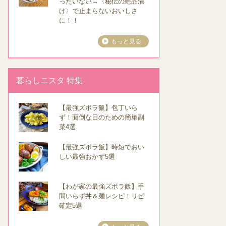
ったいない→〈秘伝の絶品漬
け〉で止まらないおいしさ
に！！
もっと見る
暮らしニスタ 特集
【最強ズボラ飯】包丁いら
ず！面倒な日のための簡単副
菜4選
【最強ズボラ飯】時短でおい
しい最強おかず5選
【わが家の最強ズボラ飯】手
間いらず丼＆麺レシピ！リピ
確定5選