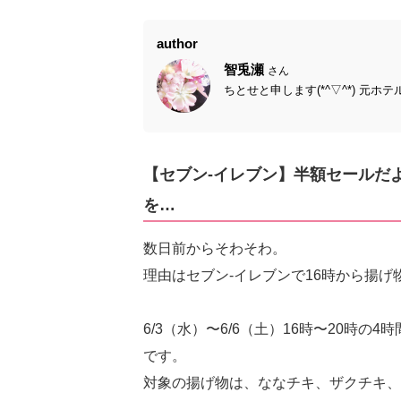
author
智兎瀬
さん
ちとせと申します(*^▽^*) 元ホ
【セブン-イレブン】半額セールだ
を…
数日前からそわそわ。
理由はセブン-イレブンで16時から揚
6/3（水）〜6/6（土）16時〜20時
です。
対象の揚げ物は、ななチキ、ザクチキ、