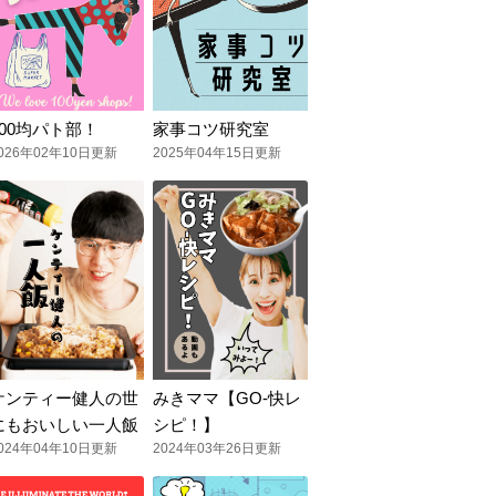
100均パト部！
家事コツ研究室
026年02年10日更新
2025年04年15日更新
ケンティー健人の世
みきママ【GO-快レ
にもおいしい一人飯
シピ！】
024年04年10日更新
2024年03年26日更新