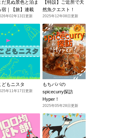
まだ見ぬ景色と泊ま
【特設】ご近所で天
る宿｜【旅】連載
然魚クエスト！
026年02年13日更新
2025年12年08日更新
こどもニスタ
もちパパの
025年11年17日更新
spicecurry探訪
Hyper！
2025年05年28日更新