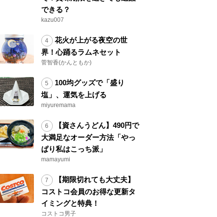
できる？
kazu007
花火が上がる夜空の世
界！心踊るラムネセット
菅智香(かんともか)
100均グッズで「盛り
塩」、運気を上げる
miyuremama
【資さんうどん】490円で
大満足なオーダー方法「やっ
ぱり私はこっち派」
mamayumi
【期限切れても大丈夫】
コストコ会員のお得な更新タ
イミングと特典！
コストコ男子