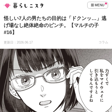
MENU
怪しい7人の男たちの目的は「ドクンッ…」逃
げ場なし絶体絶命のピンチ。【マルチの子
#16】
コラム
更新日：2026.06.17