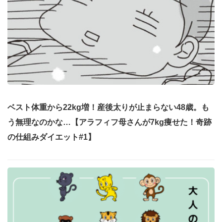
ベスト体重から22kg増！産後太りが止まらない48歳。も
う無理なのかな…【アラフィフ母さんが7kg痩せた！奇跡
の仕組みダイエット#1】