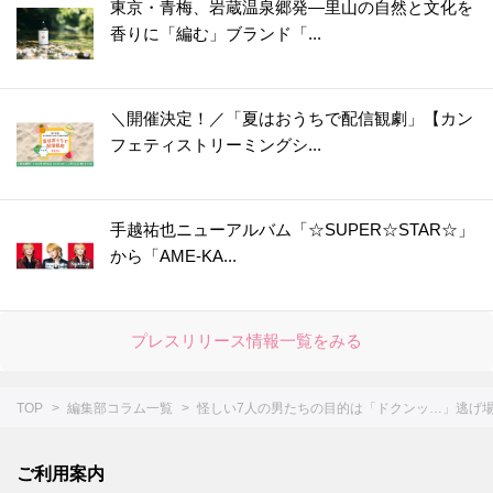
東京・青梅、岩蔵温泉郷発―里山の自然と文化を
香りに「編む」ブランド「...
＼開催決定！／「夏はおうちで配信観劇」【カン
フェティストリーミングシ...
手越祐也ニューアルバム「☆SUPER☆STAR☆」
から「AME-KA...
プレスリリース情報一覧をみる
TOP
編集部コラム一覧
怪しい7人の男たちの目的は「ドクンッ…」逃げ場
ご利用案内