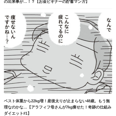
の出来事が…！？【お金ビギナーの貯蓄マンガ】
ベスト体重から22kg増！産後太りが止まらない48歳。もう無
理なのかな…【アラフィフ母さんが7kg痩せた！奇跡の仕組み
ダイエット#1】