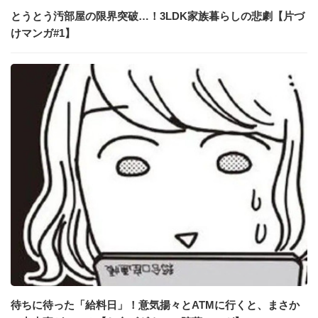
とうとう汚部屋の限界突破…！3LDK家族暮らしの悲劇【片づ
けマンガ#1】
待ちに待った「給料日」！意気揚々とATMに行くと、まさか