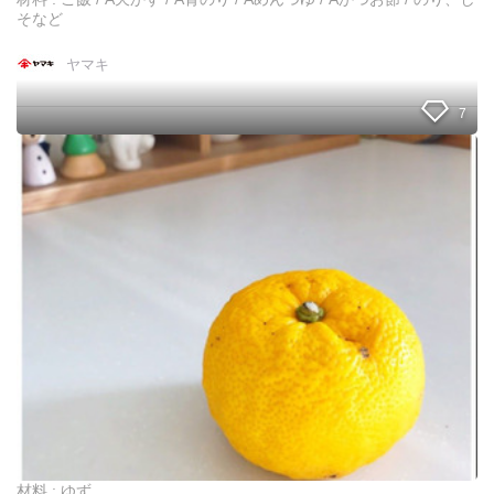
そなど
ヤマキ
7
年
末
価
格
に
な
る
前
に
！
ゆ
ず
を
買
っ
て
材料 : ゆず