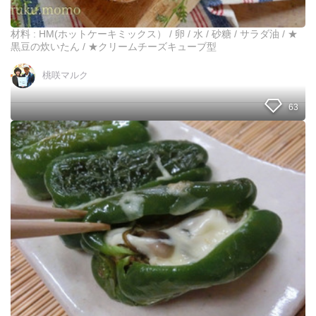
蒸
し
パ
材料 : HM(ホットケーキミックス） / 卵 / 水 / 砂糖 / サラダ油 / ★
ン
黒豆の炊いたん / ★クリームチーズキューブ型
の
コ
桃咲マルク
ツ
！
63
黒
豆
と
和
ク
風
リ
小
ー
籠
ム
包
チ
!
ー
?
ズ
う
の
ま
蒸
味
し
が
パ
ジ
ン
ュ
（
ワ