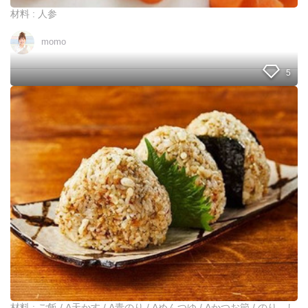
り
材料 : 人参
切
り
momo
の
切
り
5
方
＊
ヤ
お
マ
料
キ
理
流
の
！
見
や
栄
み
え
つ
U
き
P
お
し
に
ま
ぎ
す
り
よ
♪
材料 : ご飯 / A天かす / A青のり / Aめんつゆ / Aかつお節 / のり、し