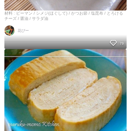
お
ッ
節
と
材料 : ピーマン / シメジ(ほぐして) / かつお節 / 塩昆布 / とろける
リ
あ
チーズ / 醤油 / サラダ油
メ
ふ
イ
れ
ク
花ぴー
る
）
よ
79
♪
丸
お
ご
出
と
汁
ピ
た
ー
っ
マ
ぷ
ン
り
の
京
チ
風
ー
出
ズ
し
詰
巻
め
き
焼
卵