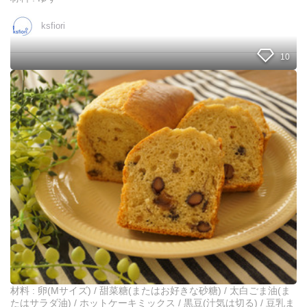
き
ま
ksfiori
し
た
。
10
お
せ
ち
の
残
り
を
リ
メ
イ
ク
！
ホ
ッ
ト
ケ
材料 : 卵(Mサイズ) / 甜菜糖(またはお好きな砂糖) / 太白ごま油(ま
ー
たはサラダ油) / ホットケーキミックス / 黒豆(汁気は切る) / 豆乳ま