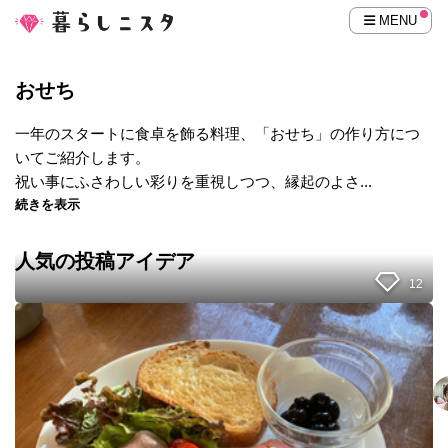
MENU
おせち
一年のスタートに食卓を飾る料理、「おせち」の作り方につ
いてご紹介します。
祝い事にふさわしい彩りを重視しつつ、縁起のよさ...
続きを表示
人気の投稿アイデア
12
家
族
が
驚
い
た
正