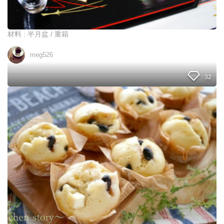
ら
れ
な
い
材料 : 半月盆 / 重箱
?
!
meg526
お
す
す
32
め
♪
冷
半
め
月
て
盆
も
で
柔
お
ら
せ
か
ち
い
プ
～
レ
ふ
ー
わ
ト
ふ
わ