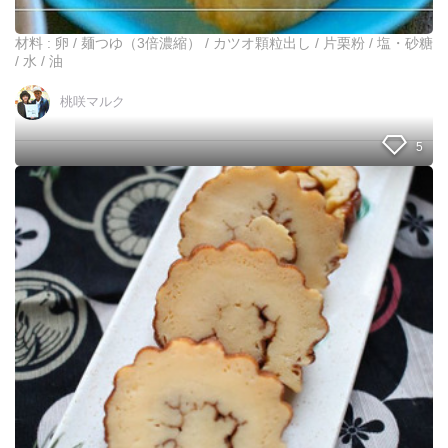
き
～
簡
材料 : 卵 / 麺つゆ（3倍濃縮） / カツオ顆粒出し / 片栗粉 / 塩・砂糖
単
/ 水 / 油
バ
ー
桃咲マルク
ジ
ョ
5
ン
我
が
家
の
お
せ
ち
！
見
た
目
も
美
し