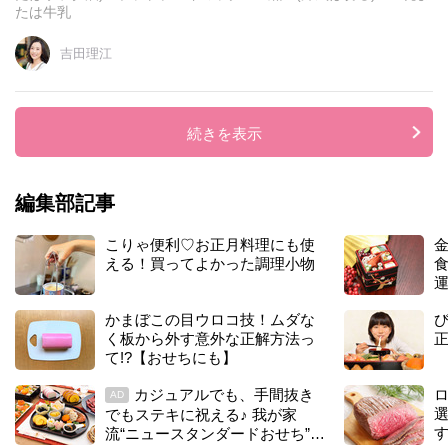
キ
たは牛乳
ミ
ッ
吉田理江
ク
ス
で
簡
続きを表示
単
、
黒
豆
編集部記事
パ
ウ
こりゃ便利♡お正月料理にも使
金
ン
える！買ってよかった調理小物
ド
運
ケ
ー
かまぼこの目ウロコ技！ムダな
キ
く板から外す意外な正解方法っ
て!?【おせちにも】
カジュアルでも、手間抜き
ロ
AD
でもステキに祝える♪ 我が家
流“ニュースタンダードおせち”の