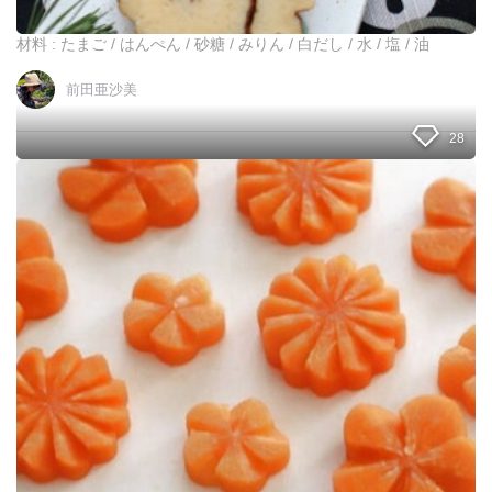
い
伊
材料 : たまご / はんぺん / 砂糖 / みりん / 白だし / 水 / 塩 / 油
達
巻
前田亜沙美
＊
巻
き
28
方
の
今
コ
さ
ツ
ら
付
聞
き
け
な
い
？
！
ね
じ
り
梅
の
飾