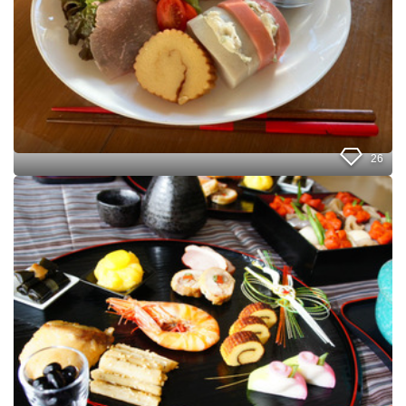
月
2
日
の
モ
ー
ニ
ン
グ
26
プ
レ
【
ー
お
ト
せ
♪
ち
】
一
度
や
る
と
や
め