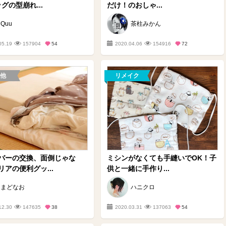
グの型崩れ...
だけ！のおしゃ...
Quu
茶柱みかん
05.19
157904
54
2020.04.06
154916
72
他
リメイク
バーの交換、面倒じゃな
ミシンがなくても手縫いでOK！子
リアの便利グッ...
供と一緒に手作り...
まどなお
ハニクロ
12.30
147635
38
2020.03.31
137063
54