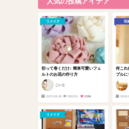
人気の投稿アイデア
リメイク
収
切って巻くだけ♪ 簡単可愛いフェ
何これ
ルトのお花の作り方
ブルにテ
こいと
2015.09.26
592231
1289
2018.
リメイク