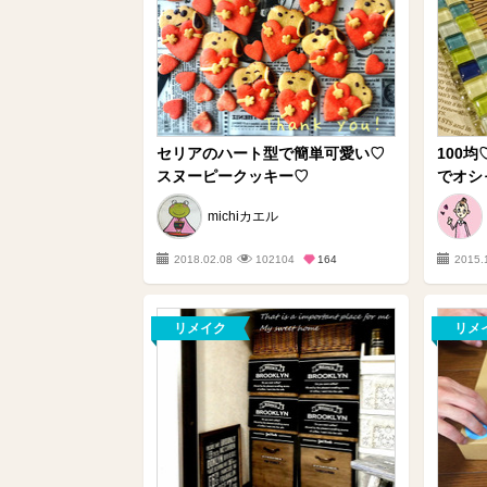
セリアのハート型で簡単可愛い♡
100
スヌーピークッキー♡
でオシ
michiカエル
2018.02.08
102104
164
2015.
リメイク
リメ