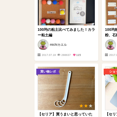
100均の粘土比べてみました！カラ
100
ー粘土編
粉、石
michiカエル
2017.07.18
288637
115
2017.
買い物レポ
ショ
【セリア】買うまいと思っていた
【セリ