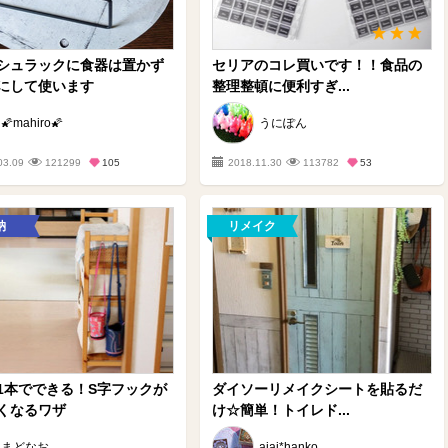
シュラックに食器は置かず
セリアのコレ買いです！！食品の
にして使います
整理整頓に便利すぎ...
🌠mahiro🌠
うにぽん
03.09
121299
105
2018.11.30
113782
53
納
リメイク
1本でできる！S字フックが
ダイソーリメイクシートを貼るだ
くなるワザ
け☆簡単！トイレド...
まどなお
aiai*hanko