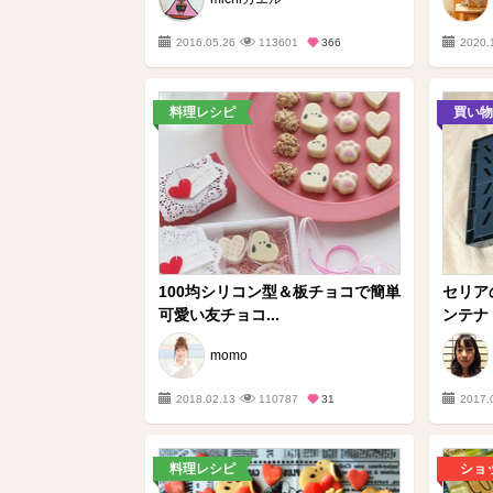
2016.05.26
113601
366
2020.
料理レシピ
買い物
100均シリコン型＆板チョコで簡単
セリア
可愛い友チョコ...
ンテナ
momo
2018.02.13
110787
31
2017.
料理レシピ
ショ