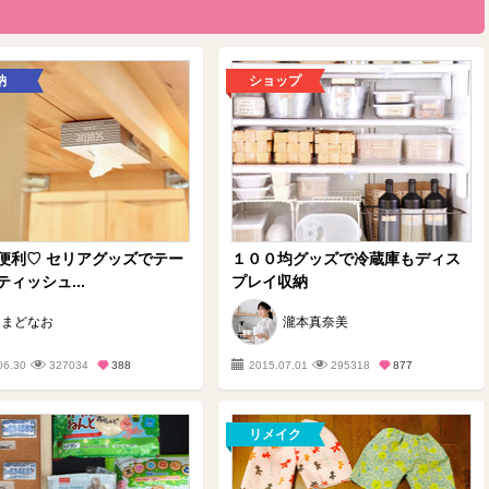
納
ショップ
便利♡ セリアグッズでテー
１００均グッズで冷蔵庫もディス
ィッシュ...
プレイ収納
まどなお
瀧本真奈美
06.30
327034
388
2015.07.01
295318
877
リメイク