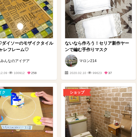
均♡ダイソーのモザイクタイル
ないなら作ろう！セリア新作ヤー
ャレフレーム♡
ンで編む手作りマスク
みんなのアイデア
マロン214
12.09
100912
258
2020.02.10
99623
37
イク
ショップ