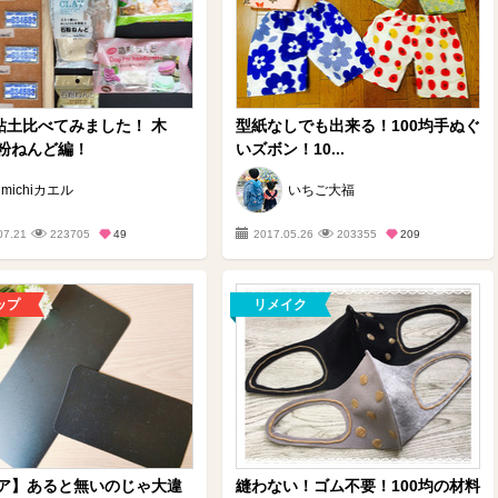
均粘土比べてみました！ 木
型紙なしでも出来る！100均手ぬぐ
粉ねんど編！
いズボン！10...
michiカエル
いちご大福
07.21
223705
49
2017.05.26
203355
209
ップ
リメイク
ア】あると無いのじゃ大違
縫わない！ゴム不要！100均の材料