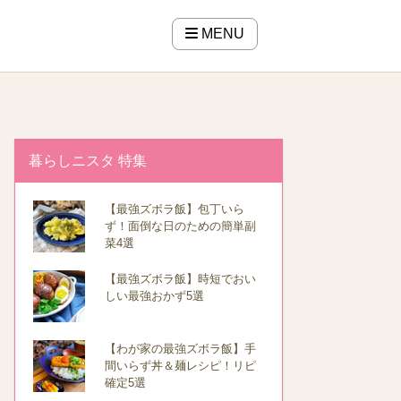
MENU
暮らしニスタ 特集
【最強ズボラ飯】包丁いら
ず！面倒な日のための簡単副
菜4選
【最強ズボラ飯】時短でおい
しい最強おかず5選
【わが家の最強ズボラ飯】手
間いらず丼＆麺レシピ！リピ
確定5選