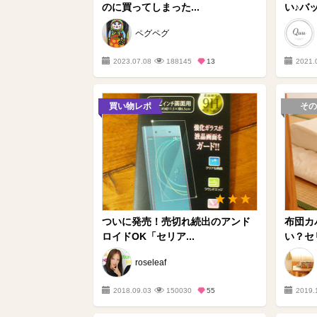
のに買ってしまった...
い♪バッ
ペグペグ
2023.07.08
188145
13
2021.
買い物レポ
その
ついに発売！売切れ続出のアンド
布団カ
ロイドOK「セリア...
い？セ
roseleaf
2018.09.03
150030
55
2019.