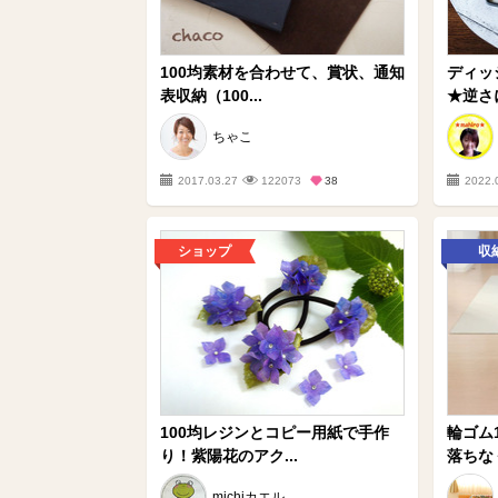
100均素材を合わせて、賞状、通知
ディッ
表収納（100...
★逆さ
ちゃこ
2017.03.27
122073
38
2022.
ショップ
収
100均レジンとコピー用紙で手作
輪ゴム
り！紫陽花のアク...
落ちな
michiカエル