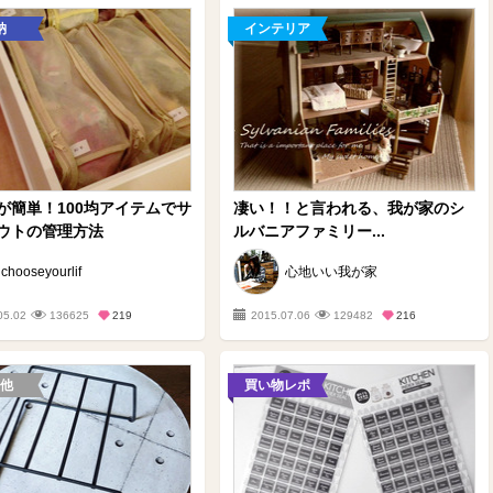
納
インテリア
が簡単！100均アイテムでサ
凄い！！と言われる、我が家のシ
ウトの管理方法
ルバニアファミリー...
chooseyourlif
心地いい我が家
05.02
136625
219
2015.07.06
129482
216
他
買い物レポ