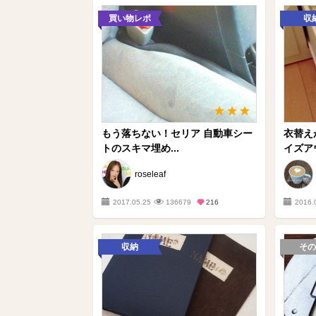
買い物レポ
収
もう落ちない！セリア 自動車シー
衣替え
トのスキマ埋め...
イズア
roseleaf
2017.05.25
136679
216
2016.
収納
その