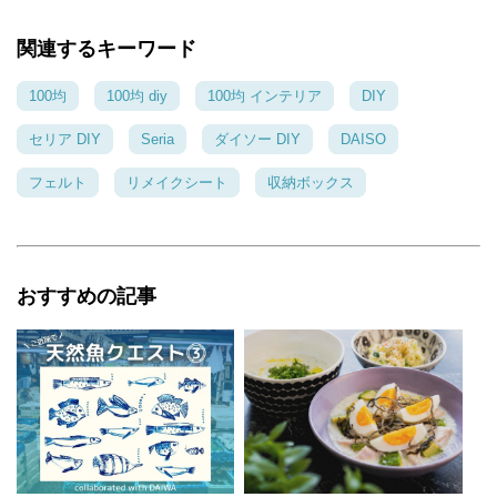
体だけはお大事になさってくださいね～♪
関連するキーワード
心地いい我が家
2016年06月29日 14:46:39
100均
100均 diy
100均 インテリア
DIY
まるちゃん！ いつもいつも、ふぁんれた～アリ
セリア DIY
Seria
ダイソー DIY
DAISO
ガトウ ヽ(^^*)ﾅﾊ いやいや、写真ね～ ちょっと
やってみたー。 でもたぶんこれは「奇跡の一
フェルト
リメイクシート
収納ボックス
枚」だから 実物はすっごくヤバイわー（爆）
気が変わったら、 また元の画像に戻すわねーヽ
(^^*)ﾀﾞﾊっ
おすすめの記事