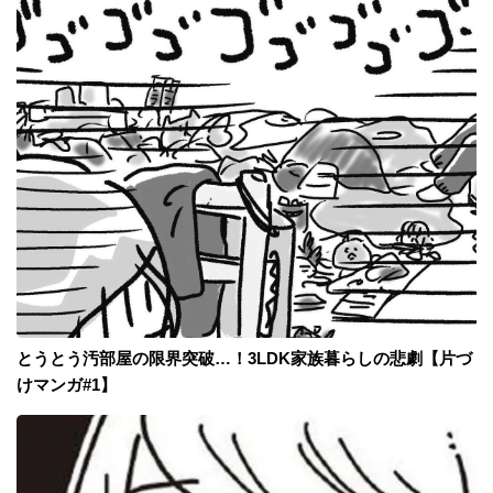
とうとう汚部屋の限界突破…！3LDK家族暮らしの悲劇【片づ
けマンガ#1】