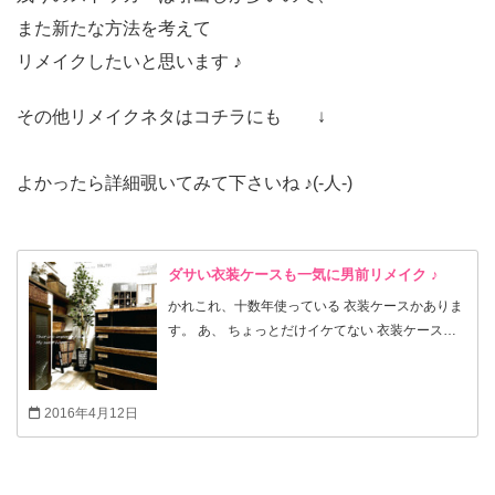
また新たな方法を考えて
リメイクしたいと思います ♪
その他リメイクネタはコチラにも ↓
よかったら詳細覗いてみて下さいね ♪(-人-)
ダサい衣装ケースも一気に男前リメイク ♪
かれこれ、十数年使っている 衣装ケースかありま
す。 あ、 ちょっとだけイケてない 衣装ケースが
あります。 でも、 使い勝手はイイし 全然痛んで
ないので まだまだ使いたい！ そんな時に思いつい
た 我が家流の方法で生まれ変わらせ、 この先、ま
2016年4月12日
だまだ活躍して貰います (^^) ｂGood！ では手順
を‥‥