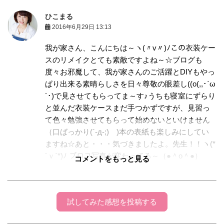
ひこまる
2016年6月29日 13:13
我が家さん、こんにちは～ヽ(〃v〃)ﾉこの衣装ケー
スのリメイクとても素敵ですよね～☆ブログも
度々お邪魔して、我が家さんのご活躍とDIYもやっ
ぱり出来る素晴らしさを日々尊敬の眼差し((o(,,･`ω
´･)で見させてもらってま～す♪うちも寝室にずらり
と並んだ衣装ケースまだ手つかずですが、見習っ
て色々勉強させてもらって始めないといけません
（口ばっかり(`-д-;)ゞ)本の表紙も楽しみにしてい
ますね☆あと・・・気づきましたよ。先生！！ヽ(*
´ｖ`*)ﾉ プロフ写真が変わってる～（●＾o＾●）
コメントをもっと見る
「美人～」とか言ったら照れ屋さんの我が家さん
からきっと叱られるけど、素敵です☆それも言い
たくて、又コメントしにきちゃいました( ´艸`)ﾑﾌﾟ
試してみた感想を投稿する
ﾌﾟまた遊びにきますね～☆ 雨で気温も上がったり
下がったりで大変ですが、お忙しいと思いますし