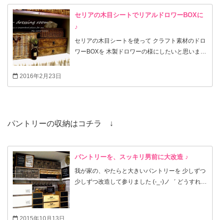
セリアの木目シートでリアルドロワーBOXに
♪
セリアの木目シートを使って クラフト素材のドロ
ワーBOXを 木製ドロワーの様にしたいと思いま
す。 もうひと手間プラスで リアル木目に ♪ さて、
どこまで木製だとごまかせるのでしょうか ♪ (^^)
2016年2月23日
ノ゛
パントリーの収納はコチラ ↓
パントリーを、スッキリ男前に大改造 ♪
我が家の、やたらと大きいパントリーを 少しずつ
少しずつ改造して参りました (-_-)ノ゛ どうすれば
ロスなく収納できるのかっ？！ を追及して こんな
形になりました ヽ(^^*) では詳細を‥‥
2015年10月13日