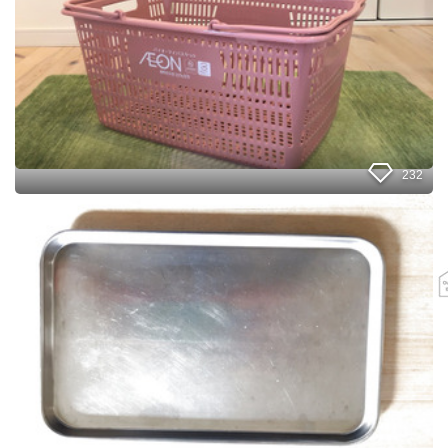
オ
ン
の
マ
イ
バ
ス
ケ
ッ
232
ト
を
こ
購
ん
入
な
し
に
て
使
み
え
た
る
！
1
0
0
均