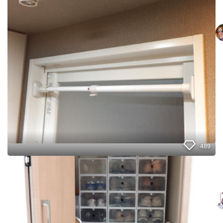
お
収
風
納
呂
の
入
り
口
に
設
置
す
る
だ
け
！
家
489
事
が
1
劇
0
的
0
に
円
ラ
シ
ク
ョ
に