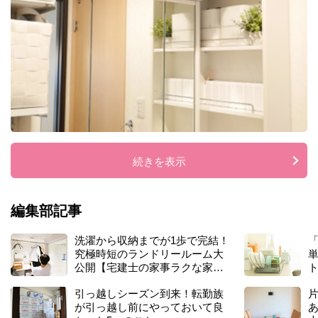
棚
デ
ッ
ド
ス
ペ
ー
ス
を
活
用
続きを表示
し
て
収
編集部記事
納
量
洗濯から収納までが1歩で完結！
を
究極時短のランドリールーム大
増
公開【宅建士の家事ラクな家づ
や
くり⑭】
す
引っ越しシーズン到来！転勤族
が引っ越し前にやっておいて良