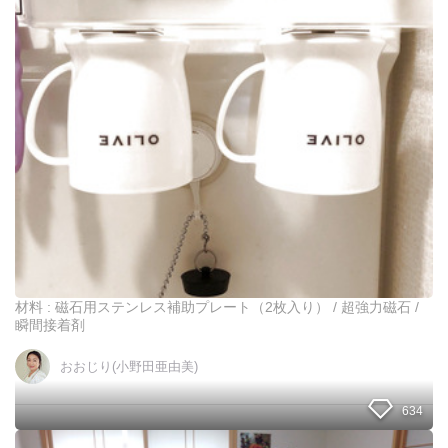
＊
流
ダ
の
イ
洗
ソ
い
ー
方
の
お
品
で
解
決
し
た
洗
面
所
材料 : 磁石用ステンレス補助プレート（2枚入り） / 超強力磁石 /
の
瞬間接着剤
コ
ッ
おおじり(小野田亜由美)
プ
収
634
納
＊