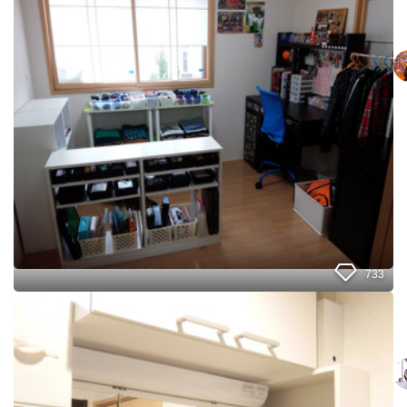
4
.
5
畳
で
も
ス
ッ
キ
リ
！
小
学
生
2
人
733
の
子
洗
供
面
部
所
屋
の
。
吊
戸