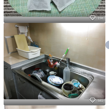
ッ
ク
、
捨
158
て
ち
食
ゃ
器
ダ
洗
メ
い
〰
を
❗
ち
ょ
っ
と
だ
け
楽
に
す
る
我
581
が
家