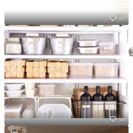
の
ス
テ
ン
877
レ
ス
１
バ
０
ッ
０
ト
均
1
グ
0
ッ
の
ズ
使
で
い
冷
方
蔵
庫
も
デ
ィ
ス
プ
101
レ
イ