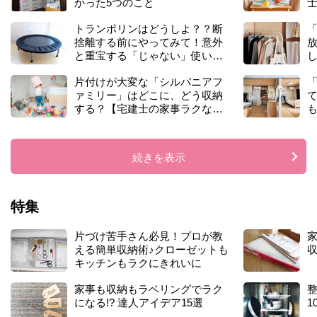
かった5つのこと
トランポリンはどうしよ？？断
捨離する前にやってみて！意外
と重宝する「じゃない」使い方3
選
片付けが大変な「シルバニアフ
ァミリー」はどこに、どう収納
する？【宅建士の家事ラクな家
も
づくり⑫】
続きを表示
特集
片づけ苦手さん必見！プロが教
える簡単収納術♪クローゼットも
収
キッチンもラクにきれいに
家事も収納もラベリングでラク
になる!? 達人アイデア15選
1