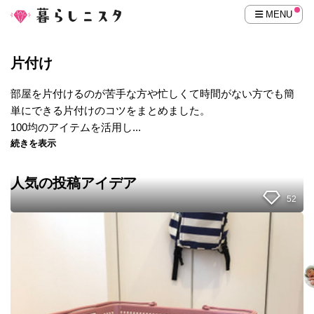
MENU
片付け
部屋を片付けるのが苦手な方や忙しくて時間がない方でも簡
単にできる片付けのコツをまとめました。
100均のアイテムを活用し...
続きを表示
人気の投稿アイデア
52
【
超
便
利
！
】
イ