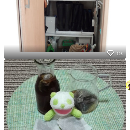
ッ
な
プ
る
の
つ
シ
っ
ュ
ぱ
ー
り
ズ
棒
ケ
ー
ス
168
を
利
【
用
家
し
事
て
楽
収
】
納
使
力
用
u
済
p
み
麦
茶
パ