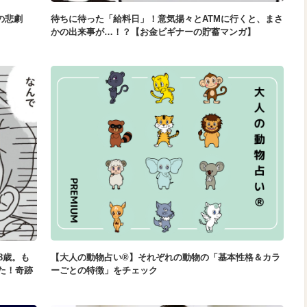
の悲劇
待ちに待った「給料日」！意気揚々とATMに行くと、まさ
かの出来事が…！？【お金ビギナーの貯蓄マンガ】
8歳。も
【大人の動物占い®】それぞれの動物の「基本性格＆カラ
た！奇跡
ーごとの特徴」をチェック