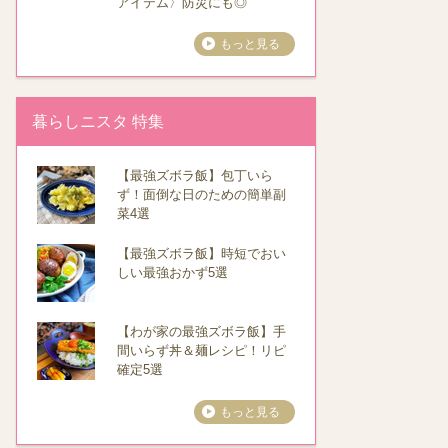
アイテム〉防災にも◎
もっと見る
暮らしニスタ 特集
【最強ズボラ飯】包丁いら
ず！面倒な日のための簡単副
菜4選
【最強ズボラ飯】時短でおい
しい最強おかず5選
【わが家の最強ズボラ飯】手
間いらず丼＆麺レシピ！リピ
確定5選
もっと見る