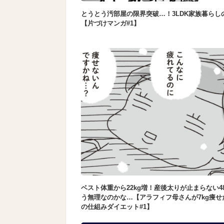
とうとう汚部屋の限界突破…！3LDK家族暮らし
【片づけマンガ#1】
ベスト体重から22kg増！産後太りが止まらない4
う無理なのかな…【アラフィフ母さんが7kg痩せ
の仕組みダイエット#1】