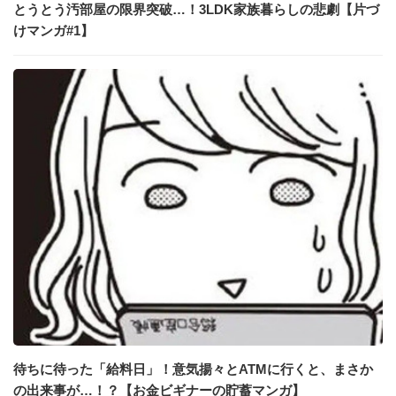
とうとう汚部屋の限界突破…！3LDK家族暮らしの悲劇【片づ
けマンガ#1】
待ちに待った「給料日」！意気揚々とATMに行くと、まさか
の出来事が…！？【お金ビギナーの貯蓄マンガ】