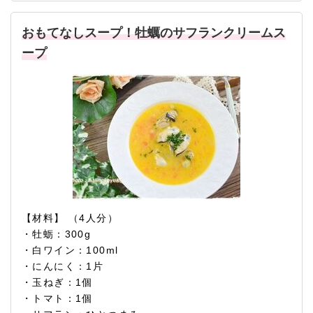
おもてなしスープ！牡蠣のサフランクリームス
ープ
【材料】 （4人分）
・牡蛎：300g
・白ワイン：100ml
・にんにく：1片
・玉ねぎ：1個
・トマト：1個