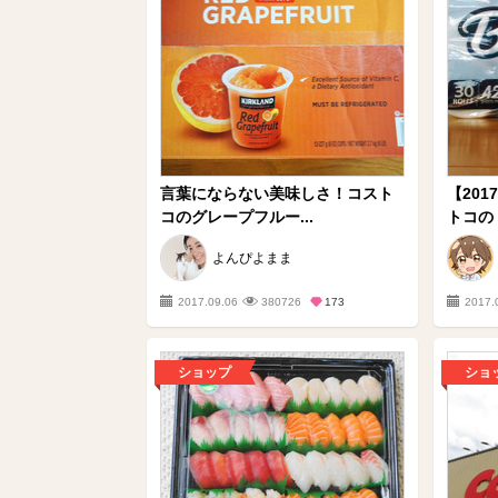
言葉にならない美味しさ！コスト
【20
コのグレープフルー...
トコのト
よんぴよまま
2017.09.06
380726
173
2017.
ショップ
ショ