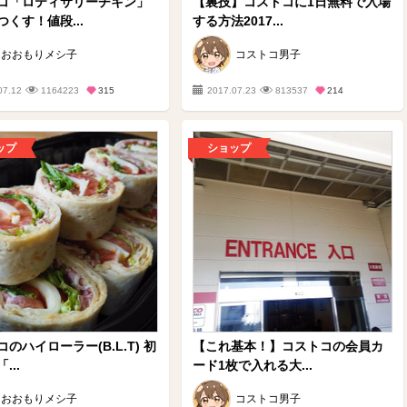
コ「ロティサリーチキン」
【裏技】コストコに1日無料で入場
くす！値段...
する方法2017...
おおもりメシ子
コストコ男子
07.12
1164223
315
2017.07.23
813537
214
ップ
ショップ
のハイローラー(B.L.T) 初
【これ基本！】コストコの会員カ
...
ード1枚で入れる大...
おおもりメシ子
コストコ男子