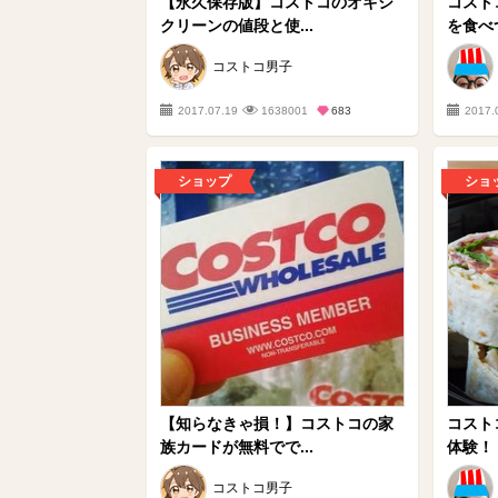
【永久保存版】コストコのオキシ
コスト
クリーンの値段と使...
を食べつ
コストコ男子
2017.07.19
1638001
683
2017.
ショップ
ショ
【知らなきゃ損！】コストコの家
コストコ
族カードが無料でで...
体験！「
コストコ男子