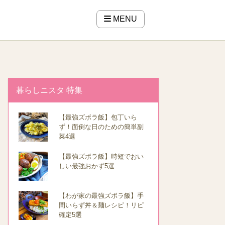
MENU
暮らしニスタ 特集
【最強ズボラ飯】包丁いら
ず！面倒な日のための簡単副
菜4選
【最強ズボラ飯】時短でおい
しい最強おかず5選
【わが家の最強ズボラ飯】手
間いらず丼＆麺レシピ！リピ
確定5選