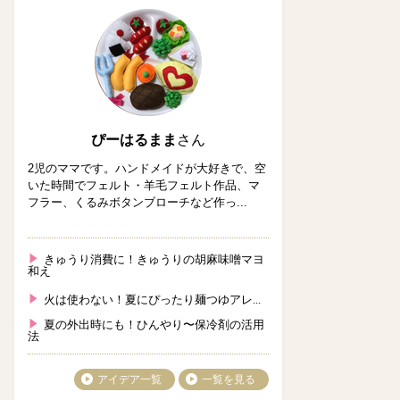
ぴーはるまま
さん
2児のママです。ハンドメイドが大好きで、空
いた時間でフェルト・羊毛フェルト作品、マ
フラー、くるみボタンブローチなど作っ...
きゅうり消費に！きゅうりの胡麻味噌マヨ
和え
火は使わない！夏にぴったり麺つゆアレ...
夏の外出時にも！ひんやり〜保冷剤の活用
法
アイデア一覧
一覧を見る