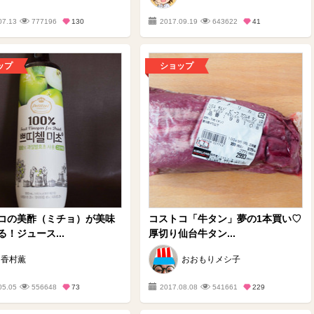
07.13
777196
130
2017.09.19
643622
41
ップ
ショップ
コの美酢（ミチョ）が美味
コストコ「牛タン」夢の1本買い♡
！ジュース...
厚切り仙台牛タン...
香村薫
おおもりメシ子
05.05
556648
73
2017.08.08
541661
229