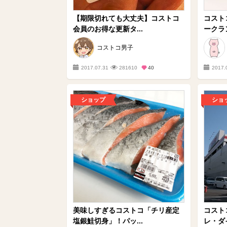
【期限切れても大丈夫】コストコ
コスト
会員のお得な更新タ...
ークラン
コストコ男子
2017.07.31
281610
40
2017.
ショップ
ショ
美味しすぎるコストコ「チリ産定
コスト
塩銀鮭切身」！パッ...
レ・ダイ