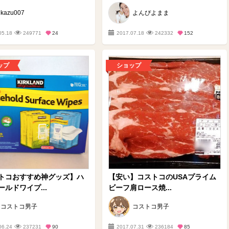
kazu007
よんぴよまま
05.18
249771
24
2017.07.18
242332
152
ップ
ショップ
トコおすすめ神グッズ】ハ
【安い】コストコのUSAプライム
ルドワイプ...
ビーフ肩ロース焼...
コストコ男子
コストコ男子
06.24
237231
90
2017.07.31
236184
85