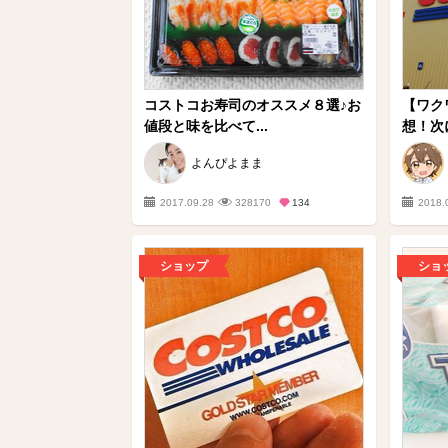
コストコお寿司のオススメ８選♪お
【ワク
値段と味を比べて...
想！次
よんぴよまま
2017.09.28
328170
134
2018.
ショップ
ショ