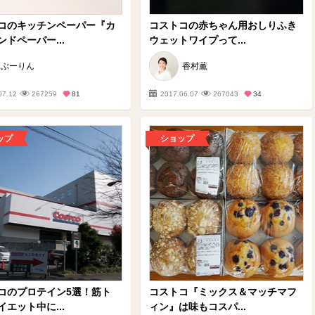
コのキッチンペーパー『カ
コストコの赤ちゃん用おしりふき
ドペーパー...
ウェットワイプって...
ぶーりん
香村薫
07.12
267259
81
2017.06.07
267043
34
ップ
ショップ
コのプロテイン5選！筋ト
コストコ『ミックス＆マッチマフ
エット中に...
ィン』は味もコスパ...