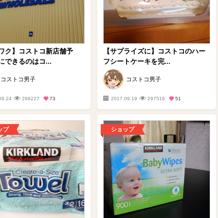
ワク】コストコ新店舗予
【サプライズに】コストコのハー
にできるのはコ...
フシートケーキを完...
コストコ男子
コストコ男子
09.24
299227
73
2017.09.19
297516
51
ップ
ショップ