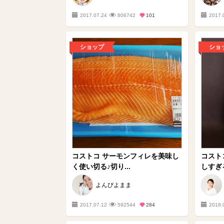
2017.07.24
806742
101
2017.
ショップ
ショ
コストコ サーモンフィレを美味し
コスト
く使い切る♪切り...
しすぎる
よんぴよまま
2017.07.12
592544
284
2018.