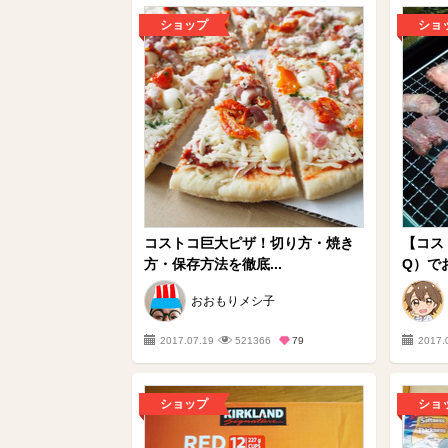
ショップ
ショ
コストコ巨大ピザ！切り方・焼き
【コス
方・保存方法を徹底...
Q）でお
おおもりメシ子
2017.07.19
521366
79
2017.
ショップ
ショ