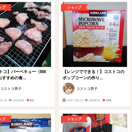
ップ
ショップ
トコ】バーベキュー（BB
【レンジでできる！】コストコの
すすめの食...
ポップコーンの作り...
コストコ男子
コストコ男子
08.19
415266
63
2017.08.22
408813
150
ップ
ショップ