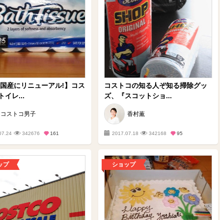
17国産にリニューアル!】コス
コストコの知る人ぞ知る掃除グッ
イレ...
ズ、『スコットショ...
コストコ男子
香村薫
07.24
342676
161
2017.07.18
342168
95
ップ
ショップ