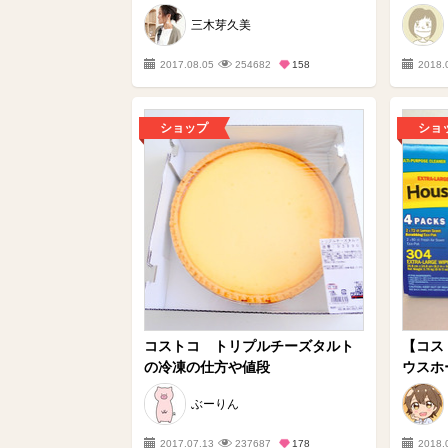
三木芽久美
2017.08.05
254682
158
2018.
ショップ
ショ
コストコ トリプルチーズタルト
【コス
の冷凍の仕方や値段
ウスホー
ぶーりん
2017.07.13
237687
178
2018.