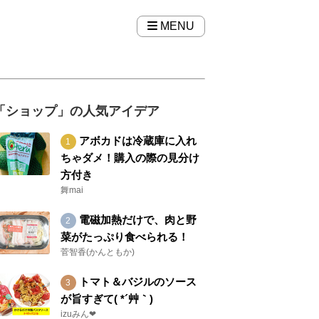
MENU
「ショップ」の人気アイデア
アボカドは冷蔵庫に入れ
ちゃダメ！購入の際の見分け
方付き
舞mai
電磁加熱だけで、肉と野
菜がたっぷり食べられる！
菅智香(かんともか)
トマト＆バジルのソース
が旨すぎて( *´艸｀)
izuみん❤