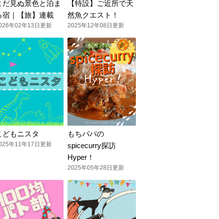
まだ見ぬ景色と泊ま
【特設】ご近所で天
る宿｜【旅】連載
然魚クエスト！
026年02年13日更新
2025年12年08日更新
こどもニスタ
もちパパの
025年11年17日更新
spicecurry探訪
Hyper！
2025年05年28日更新