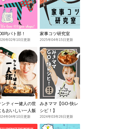
100均パト部！
家事コツ研究室
026年02年10日更新
2025年04年15日更新
ケンティー健人の世
みきママ【GO-快レ
にもおいしい一人飯
シピ！】
024年04年10日更新
2024年03年26日更新