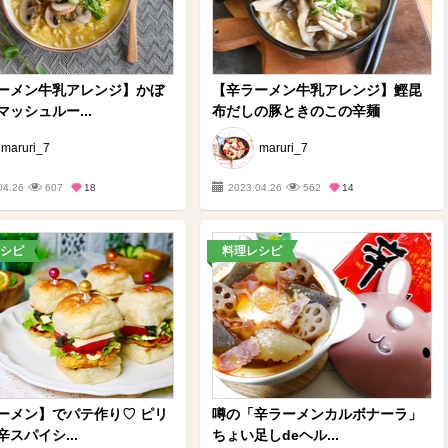
ーメン牛乳アレンジ】かぼ
【辛ラーメン牛乳アレンジ】鰹昆
ッシュルー...
布だしの豚ときのこの辛麺
maruri_7
maruri_7
04.26
607
18
2023.04.26
562
14
シピ
料理レシピ
ーメン】でパテ作り♡ ピリ
噂の「辛ラーメンカルボナーラ」
スパイシ...
ちょい足しdeヘル...