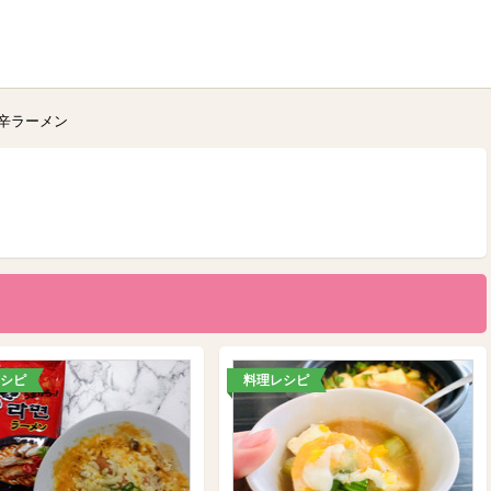
辛ラーメン
シピ
料理レシピ