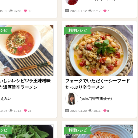
05.02
3758
30
2023.01.12
2717
7
シピ
料理レシピ
いしいレシピ♡ラ王味噌味
フォークでいただく〜シーフード
た濃厚旨辛ラーメン
たっぷり辛ラーメン
えみい
*yuko*(曽布川優子)
10.26
1913
28
2023.04.20
1811
8
シピ
料理レシピ