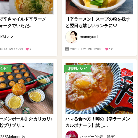
で辛さマイルド辛ラーメ
【辛ラーメン】スープの粉を残す
ォークでいただ...
と翌日も嬉しいランチに♡
KMママ
mamayumi
04.14
14293
7
2023.01.21
12903
12
シピ
料理レシピ
ーメンボール】外カリカリ♪
ハマる食べ方！噂の【辛ラーメン
プリプリ...
カルボナーラ】試し...
288Melonnn🍈
ハッピー(小寺 洋子)