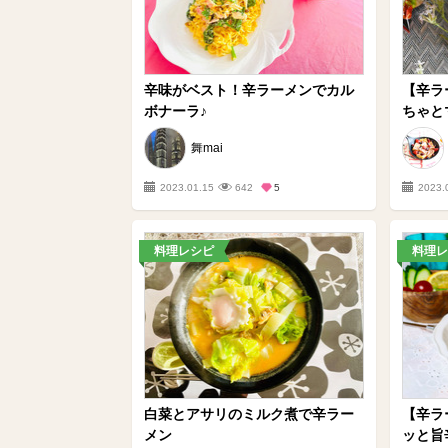
辛味がベスト！辛ラーメンでカル
【辛ラ
ボナーラ♪
ちゃとマ
舞mai
2023.01.15
642
5
2023.
料理レシピ
料理レ
白菜とアサリのミルク煮で辛ラー
【辛ラ
メン
ッと旨辛