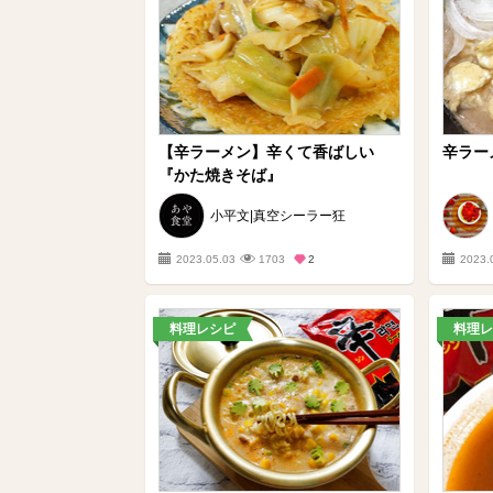
【辛ラーメン】辛くて香ばしい
辛ラー
『かた焼きそば』
小平文|真空シーラー狂
2023.05.03
1703
2
2023.
料理レシピ
料理レ