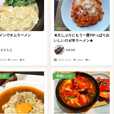
メンでオムラーメン
★久しぶりにもう一度‼やっぱりお
いしいロゼ辛ラーメン★
まさもえ
cot.cot
05.05
1663
9
2022.10.27
1620
1
シピ
料理レシピ