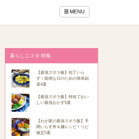
MENU
暮らしニスタ 特集
【最強ズボラ飯】包丁いら
ず！面倒な日のための簡単副
菜4選
【最強ズボラ飯】時短でおい
しい最強おかず5選
【わが家の最強ズボラ飯】手
間いらず丼＆麺レシピ！リピ
確定5選