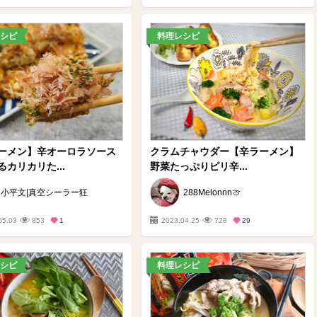
シピ
料理レシピ
ーメン】辛オーロラソース
クラムチャウダー【辛ラーメン】
カリカリた...
野菜たっぷりピリ辛...
小平文|真空シーラー狂
288Melonnn🍈
05.03
853
1
2023.04.25
728
29
シピ
料理レシピ