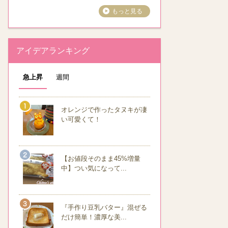
もっと見る
アイデアランキング
急上昇
週間
オレンジで作ったタヌキが凄
い可愛くて！
【お値段そのまま45%増量
中】つい気になって...
『手作り豆乳バター』混ぜる
だけ簡単！濃厚な美...