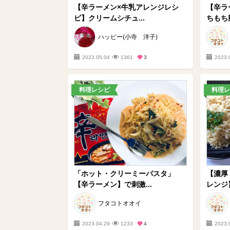
【辛ラーメン×牛乳アレンジレシ
【辛ラ
ピ】クリームシチュ...
ちもち麺
ハッピー(小寺 洋子)
2023.05.04
1361
3
2023.
料理レシピ
料理レ
「ホット・クリーミーパスタ」
【濃厚
【辛ラーメン】で刺激...
レンジ旨
フタコトオオイ
2023.04.29
1233
4
2023.