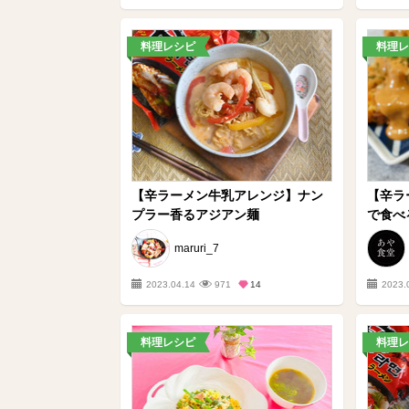
料理レシピ
料理レ
【辛ラーメン牛乳アレンジ】ナン
【辛ラ
プラー香るアジアン麺
で食べる
maruri_7
2023.04.14
971
14
2023.
料理レシピ
料理レ