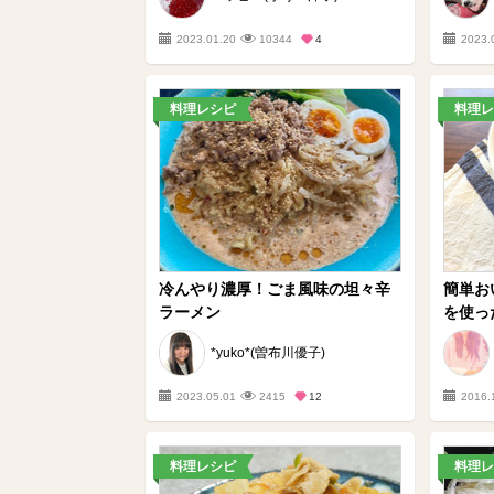
2023.01.20
10344
4
2023.
料理レシピ
料理レ
冷んやり濃厚！ごま風味の坦々辛
簡単お
ラーメン
を使っ
*yuko*(曽布川優子)
2023.05.01
2415
12
2016.
料理レシピ
料理レ