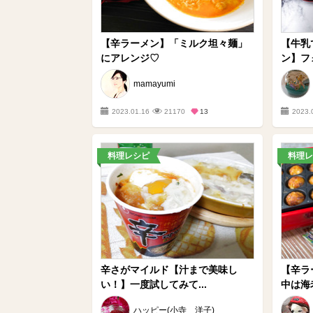
【辛ラーメン】「ミルク坦々麺」
【牛乳
にアレンジ♡
ン】フ
mamayumi
2023.01.16
21170
13
2023.
料理レシピ
料理レ
辛さがマイルド【汁まで美味し
【辛ラ
い！】一度試してみて...
中は海老
ハッピー(小寺 洋子)