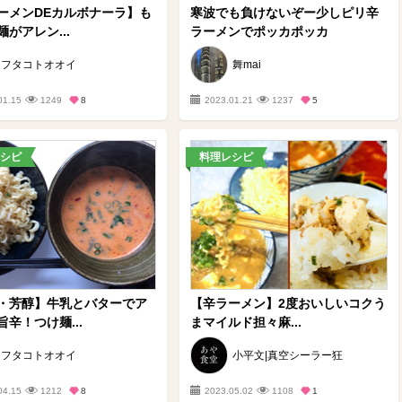
ーメンDEカルボナーラ】も
寒波でも負けないぞー少しピリ辛
がアレン...
ラーメンでポッカポッカ
フタコトオオイ
舞mai
01.15
1249
8
2023.01.21
1237
5
シピ
料理レシピ
・芳醇】牛乳とバターでア
【辛ラーメン】2度おいしいコクう
辛！つけ麺...
まマイルド担々麻...
フタコトオオイ
小平文|真空シーラー狂
04.15
1212
8
2023.05.02
1108
1