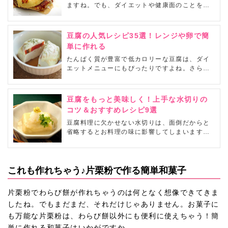
ますね。でも、ダイエットや健康面のことを考
えて、食べるのを躊躇してしまう人がいること
も事実。そこで、ヘルシーな豆腐を使ったスイ
ーツレシピを試してみませんか？食べたい、で
豆腐の人気レシピ35選！レンジや卵で簡
も後悔したくない…そんなストレスを解消して
単に作れる
くれる豆腐スイーツレシピをご紹介します。
たんぱく質が豊富で低カロリーな豆腐は、ダイ
エットメニューにもぴったりですよね。さら
に、さまざまな食材とも相性がいいので、使い
勝手が抜群の優等生食材です。今回は、豆腐の
柔らかさと優しい味わいを生かした、目にも楽
豆腐をもっと美味しく！上手な水切りの
しいアイデアレシピをご紹介。前菜からメイ
コツ＆おすすめレシピ9選
ン、デザートまで、豆腐コースができちゃいそ
豆腐料理に欠かせない水切りは、面倒だからと
うです♪
省略するとお料理の味に影響してしまいます。
基本的な方法から手早く済ませられる時短術ま
でご紹介します。
これも作れちゃう♪片栗粉で作る簡単和菓子
片栗粉でわらび餅が作れちゃうのは何となく想像できてきま
したね。でもまだまだ、それだけじゃありません。お菓子に
も万能な片栗粉は、わらび餅以外にも便利に使えちゃう！簡
単に作れる和菓子はいかがですか。