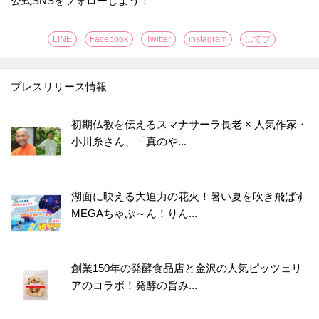
公式SNSをフォローしよう！
LINE
Facebook
Twitter
instagram
はてブ
プレスリリース情報
初期仏教を伝えるスマナサーラ長老 × 人気作家・
小川糸さん、「真のや...
湖面に映える大迫力の花火！暑い夏を吹き飛ばす
MEGAちゃぷ～ん！りん...
創業150年の発酵食品店と金沢の人気ピッツェリ
アのコラボ！発酵の旨み...