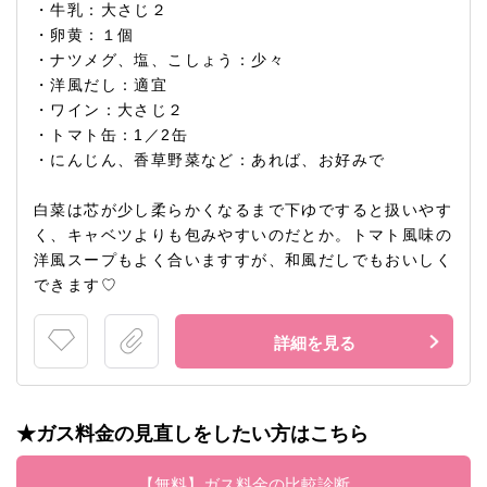
・牛乳：大さじ２
・卵黄：１個
・ナツメグ、塩、こしょう：少々
・洋風だし：適宜
・ワイン：大さじ２
・トマト缶：1／2缶
・にんじん、香草野菜など：あれば、お好みで
白菜は芯が少し柔らかくなるまで下ゆですると扱いやす
く、キャベツよりも包みやすいのだとか。トマト風味の
洋風スープもよく合いますすが、和風だしでもおいしく
できます♡
詳細を見る
★ガス料金の見直しをしたい方はこちら
【無料】ガス料金の比較診断