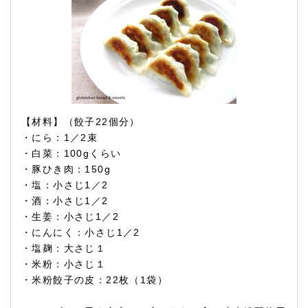
【材料】（餃子22個分）
・にら：1／2束
・白菜：100gくらい
・豚ひき肉：150g
・塩：小さじ1／2
・酒：小さじ1／2
・生姜：小さじ1／2
・にんにく：小さじ1／2
・塩麹：大さじ１
・米粉：小さじ１
・米粉餃子の皮：22枚（1袋）