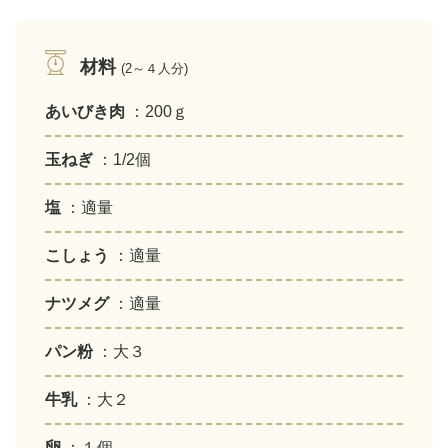
材料
(2～４人分)
あいびき肉
：200ｇ
玉ねぎ
：1/2個
塩
：適量
こしょう
：適量
ナツメグ
：適量
パン粉
：大３
牛乳
：大２
卵
：１個