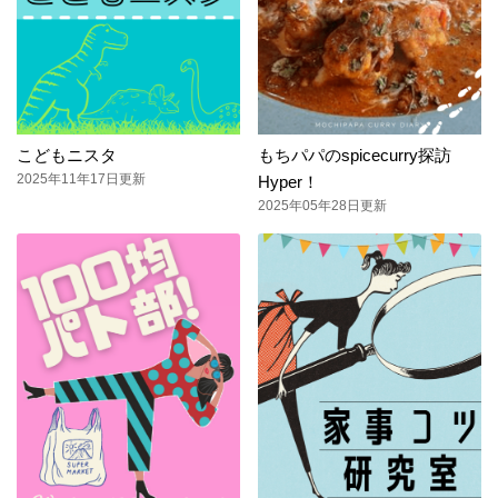
こどもニスタ
もちパパのspicecurry探訪
2025年11年17日更新
Hyper！
2025年05年28日更新