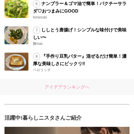
ナンプラー＆ゴマ油で簡単！パクチーサラ
ダ♡おつまみにGOOD
himinobi
ししとう唐揚げ！シンプルな味付けで美味
しい〜
舞mai
『手作り豆乳バター』混ぜるだけ簡単！濃
厚な美味しさにビックリ‼︎
ベロリッチ
アイデアランキングへ
活躍中!暮らしニスタさんご紹介