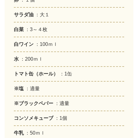
サラダ油
：大１
白菜
：3～４枚
白ワイン
：100ｍｌ
水
：200ｍｌ
トマト缶（ホール）
：1缶
※塩
：適量
※ブラックペパー
：適量
コンソメキューブ
：1個
牛乳
：50ｍｌ