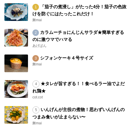
「茄子の煮浸し」がたった4分！茄子の色抜
けを防ぐにはたったこれだけ！
舞mai
カラムーチョにんじんサラダ★簡単すぎる
のに激ウマでハマる
あげぱん
シフォンケーキ４号サイズ
舞mai
★タレが旨すぎる！！食べるラー油でよだ
れ鶏★
cot.cot
いんげんが主役の煮物！思わずいんげんの
つまみ食いが止まらない〜
舞mai