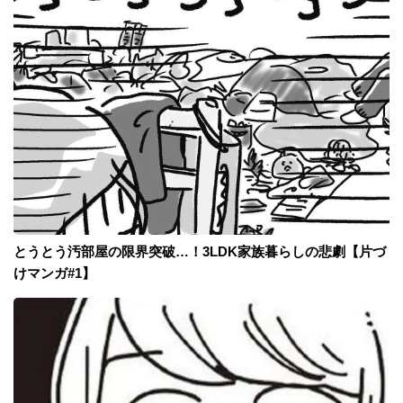
とうとう汚部屋の限界突破…！3LDK家族暮らしの悲劇【片づ
けマンガ#1】