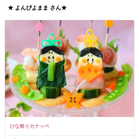
★ よんぴよまま さん★
ひな祭りカナッペ