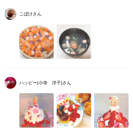
こぼけ
さん
ハッピー(小寺 洋子)
さん