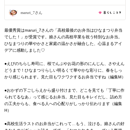
maruri_7さん
最優秀賞はmaruri_7さんの「高校最後のお弁当はひなまつり弁当
でした！」が受賞です。娘さんの高校卒業を祝う特別なお弁当。
ひなまつりの華やかさと家庭の温かさが融合した、心温まるアイ
デアに感動しました♡
●えびのちらし寿司に、桜でんぶやお花の形のにんじん、さやえん
どうまで！ひなまつりらしい明るくて華やかな彩りに、春をしっ
かり感じられます。見た目もワクワクするお弁当ですね（編集M）
●おかずの下ごしらえから盛り付けまで、どこを見ても「丁寧に作
られてるなあ」って感じるお弁当。見た目もキレイだし、詰め方
の工夫からも、食べる人への心配りがしっかり伝わります（編集
H）
●高校生活ラストのお弁当がこれって…もう、泣ける。娘さんの好