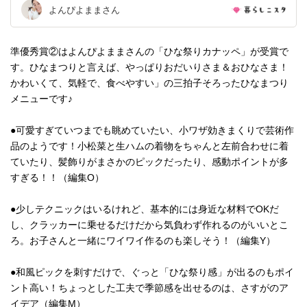
よんぴよままさん
準優秀賞②はよんぴよままさんの「ひな祭りカナッペ」が受賞で
す。ひなまつりと言えば、やっぱりおだいりさま＆おひなさま！
かわいくて、気軽で、食べやすい」の三拍子そろったひなまつり
メニューです♪
●可愛すぎていつまでも眺めていたい、小ワザ効きまくりで芸術作
品のようです！小松菜と生ハムの着物をちゃんと左前合わせに着
ていたり、髪飾りがまさかのピックだったり、感動ポイントが多
すぎる！！（編集O）
●少しテクニックはいるけれど、基本的には身近な材料でOKだ
し、クラッカーに乗せるだけだから気負わず作れるのがいいとこ
ろ。お子さんと一緒にワイワイ作るのも楽しそう！（編集Y）
●和風ピックを刺すだけで、ぐっと「ひな祭り感」が出るのもポイ
ント高い！ちょっとした工夫で季節感を出せるのは、さすがのア
イデア（編集M）