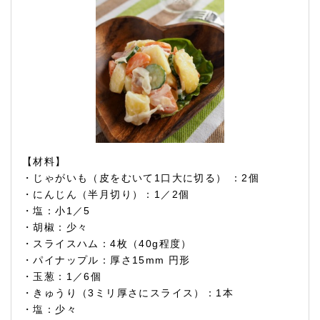
【材料】
・じゃがいも（皮をむいて1口大に切る） ：2個
・にんじん（半月切り）：1／2個
・塩：小1／5
・胡椒：少々
・スライスハム：4枚（40g程度）
・パイナップル：厚さ15mm 円形
・玉葱：1／6個
・きゅうり（3ミリ厚さにスライス）：1本
・塩：少々