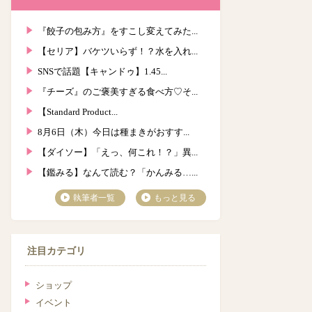
『餃子の包み方』をすこし変えてみた...
【セリア】バケツいらず！？水を入れ...
SNSで話題【キャンドゥ】1.45...
『チーズ』のご褒美すぎる食べ方♡そ...
【Standard Product...
8月6日（木）今日は種まきがおすす...
【ダイソー】「えっ、何これ！？」異...
【鑑みる】なんて読む？「かんみる…...
執筆者一覧
もっと見る
注目カテゴリ
ショップ
イベント