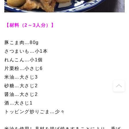
【材料（2～3人分）】
豚こま肉…80g
さつまいも…小1本
れんこん…小1個
片栗粉…小さじ6
米油…大さじ3
砂糖…大さじ2
醤油…大さじ2
酒…大さじ1
トッピング炒りごま…少々
米油を使用し具材を揚げ焼きすることにより、香ば