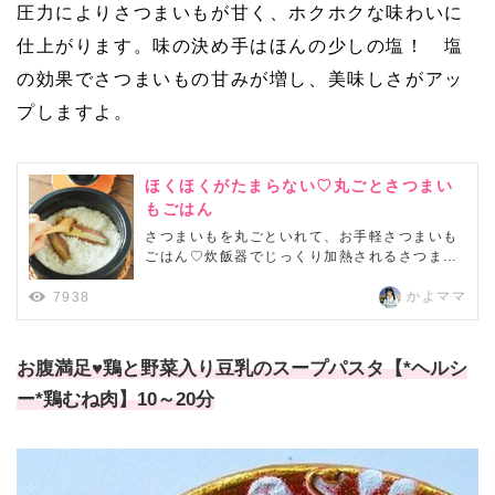
圧力によりさつまいもが甘く、ホクホクな味わいに
仕上がります。味の決め手はほんの少しの塩！ 塩
の効果でさつまいもの甘みが増し、美味しさがアッ
プしますよ。
ほくほくがたまらない♡丸ごとさつまい
もごはん
さつまいもを丸ごといれて、お手軽さつまいも
ごはん♡炊飯器でじっくり加熱されるさつまい
もは、甘く、ほくほく～とってもおいしい。生
を切ると固いけど、これならお手軽に作れま
かよママ
7938
す。
お腹満足♥鶏と野菜入り豆乳のスープパスタ【*ヘルシ
ー*鶏むね肉】10～20分