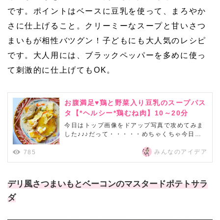
です。ポイントはベースに豆乳を使って、まろやか
さに仕上げること。クリーミーなスープと甘いさつ
まいもが相性バツグン！子どもにも大人気のレシピ
です。大人用には、ブラックペッパーを多めに使っ
て刺激的に仕上げてもOK。
お腹満足♥鶏と野菜入り豆乳のスープパス
タ【*ヘルシー*鶏むね肉】10～20分
今日はトップ画像をドアップ写真で攻めてみま
した♪♪♪だって・・・・・めちゃくちゃ今日の
出勤極寒だったんだもーん。バス待ちのバス停
で指が震え、携帯打つ指もおぼつかないほど寒
みんなのアイデア
785
かったー。きっと、あと3分バスが来なかった
ら、冷凍されちゃってかもー。 カキーンっ！
なので、あったか具沢山スープの画像であっ...
デリ風さつまいもとベーコンのマスタードポテトサラ
ダ