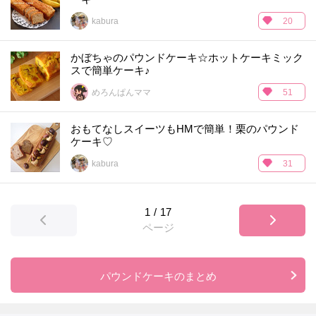
kabura
20
かぼちゃのパウンドケーキ☆ホットケーキミック
スで簡単ケーキ♪
めろんぱんママ
51
おもてなしスイーツもHMで簡単！栗のパウンド
ケーキ♡
kabura
31
1
/
17
ページ
パウンドケーキのまとめ