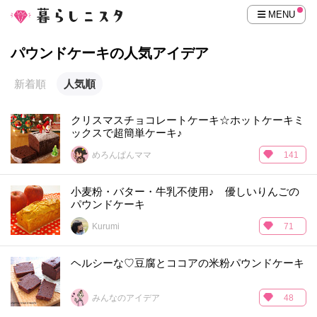
MENU
パウンドケーキの人気アイデア
新着順
人気順
クリスマスチョコレートケーキ☆ホットケーキミ
ックスで超簡単ケーキ♪
めろんぱんママ
141
小麦粉・バター・牛乳不使用♪ 優しいりんごの
パウンドケーキ
Kurumi
71
ヘルシーな♡豆腐とココアの米粉パウンドケーキ
みんなのアイデア
48