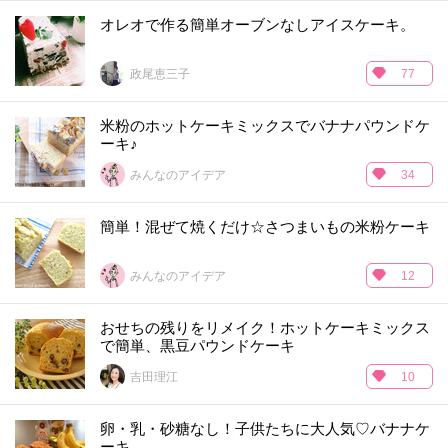
オレオで作る簡単オーブンなしアイスケーキ。
政尾恵三子
77
米粉のホットケーキミックスでバナナパウンドケ
ーキ♪
みんなのアイデア
34
簡単！混ぜて焼くだけ☆さつまいもの米粉ケーキ
みんなのアイデア
12
おせちの残りをリメイク！ホットケーキミックス
で簡単、黒豆パウンドケーキ
吉田理江
10
卵・乳・砂糖なし！子供たちに大人気♡バナナケ
ーキ