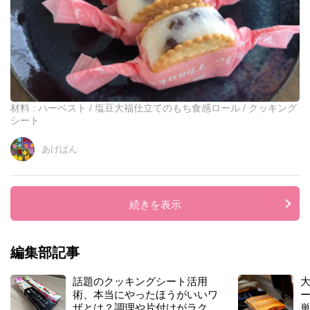
み
合
わ
せ
⭐︎
お
も
て
材料 : ハーベスト / 塩豆大福仕立てのもち食感ロール / クッキング
な
シート
し
に
あげぱん
も
使
え
る
続きを表示
可
愛
さ
編集部記事
話題のクッキングシート活用
術、本当にやったほうがいいワ
ザとは？調理や片付けがラクラ