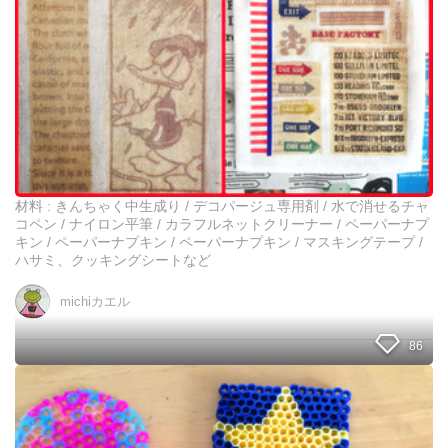
出
来
る
☆
セ
リ
ア
だ
け
で
布
材料 : きんちゃく中生成り / デコパージュ専用剤 / 水で消せるチャ
デ
コペン / ナイロン平筆 / カラフルネットクリーナー / ペーパーナプ
コ
キン / ペーパーナプキン / ペーパーナプキン / マスキングテープ /
パ
ハサミ、クッキングシートなど
ー
ジ
michiカエル
ュ
を
86
や
っ
て
子
み
供
よ
と
う