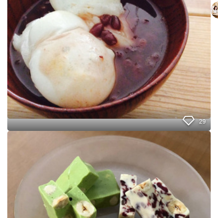
ー
商
品
を
使
っ
て
、
お
餅
を
焼
い
29
た
時
【
に
マ
簡
シ
単
ュ
に
マ
は
ロ
が
】
せ
で
ま