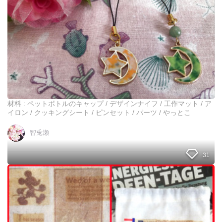
ル
の
キ
ャ
ッ
プ
で
作
る
ス
ト
材料 : ペットボトルのキャップ / デザインナイフ / 工作マット / ア
ラ
イロン / クッキングシート / ピンセット / パーツ / やっとこ
ッ
プ
智兎瀬
⭐︎
31
初
め
て
で
も