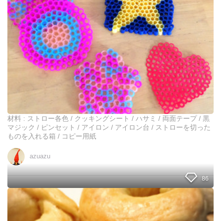
一
！
緒
に
1
0
0
均
ス
ト
ロ
ー
で
か
材料 : ストロー各色 / クッキングシート / ハサミ / 両面テープ / 黒
わ
マジック / ピンセット / アイロン / アイロン台 / ストローを切った
い
ものを入れる箱 / コピー用紙
い
コ
azuazu
ー
ス
86
タ
ー
を
ア
作
ス
っ