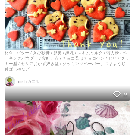
ガ
型
ー
で
バ
簡
ー
単
❤️
可
愛
い
♡
ス
材料 : バター / きび砂糖 / 卵黄 / 練乳 / スキムミルク / 薄力粉 / ベ
ヌ
ーキングパウダー / 食紅、赤 / チョコ又はチョコペン / セリアクッ
ー
キー型 / セリアおかず抜き型 / クッキングペーパー、つまようじ、
ピ
伸ばし棒など
ー
ク
michiカエル
ッ
キ
26
ー
♡
ペ
ッ
ト
ボ
ト