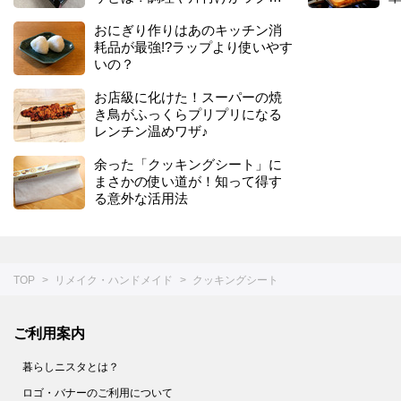
ク♪
おにぎり作りはあのキッチン消
耗品が最強!?ラップより使いやす
いの？
お店級に化けた！スーパーの焼
き鳥がふっくらプリプリになる
レンチン温めワザ♪
余った「クッキングシート」に
まさかの使い道が！知って得す
る意外な活用法
TOP
リメイク・ハンドメイド
クッキングシート
ご利用案内
暮らしニスタとは？
ロゴ・バナーのご利用について