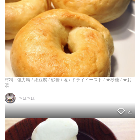
リ
ち
ー
ゃ
ト
お
が
！
教
え
る
‼︎
豆
腐
を
使
っ
た
材料 : 強力粉 / 絹豆腐 / 砂糖 / 塩 / ドライイースト / ★砂糖 / ★お
ヘ
湯
ル
シ
ちほちほ
ー
ベ
21
ー
グ
ル
ダ
イ
ソ