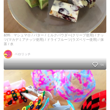
ヌ
す
ガ
。
ー
を
作
っ
て
み
材料 : マシュマロ / バター / ミルクパウダー(クリープ使用) / ナッ
ま
ツ(マカデミアナッツ使用) / ドライフルーツ(ラズベリー使用) / 抹
し
茶 / 水
た
。
ベロリッチ
56
1
0
0
均
ス
ト
ロ
ー