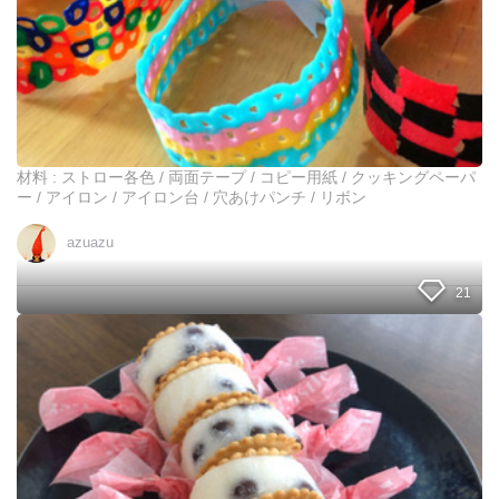
で
か
わ
い
い
ブ
レ
ス
材料 : ストロー各色 / 両面テープ / コピー用紙 / クッキングペーパ
レ
ー / アイロン / アイロン台 / 穴あけパンチ / リボン
ッ
ト
azuazu
を
作
21
っ
ち
ゃ
必
お
見
！
！
美
味
し
い
組