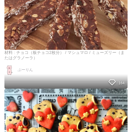
き
る
！
混
ぜ
て
、
チ
ン
材料 : チョコ（板チョコ2枚分） / マシュマロ / ミューズリー（ま
し
たはグラノーラ）
て
固
ぶーりん
め
る
164
だ
け
！
セ
簡
リ
単
ア
チ
の
ョ
ハ
コ
ー
ヌ
ト