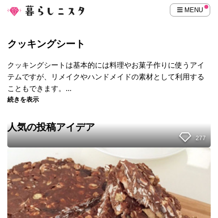
MENU
クッキングシート
クッキングシートは基本的には料理やお菓子作りに使うアイ
テムですが、リメイクやハンドメイドの素材として利用する
こともできます。...
続きを表示
人気の投稿アイデア
277
3
つ
の
食
材
で
で