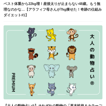
ベスト体重から22kg増！産後太りが止まらない48歳。もう無
理なのかな…【アラフィフ母さんが7kg痩せた！奇跡の仕組み
ダイエット#1】
【大人の動物占い®】それぞれの動物の「基本性格＆カラーご