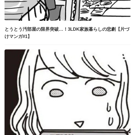
とうとう汚部屋の限界突破…！3LDK家族暮らしの悲劇【片づ
けマンガ#1】