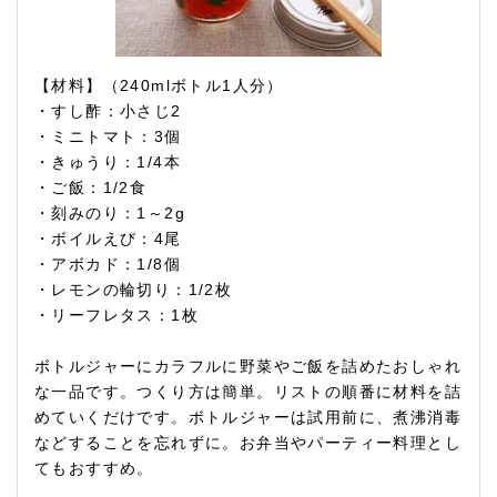
【材料】（240mlボトル1人分）
・すし酢：小さじ2
・ミニトマト：3個
・きゅうり：1/4本
・ご飯：1/2食
・刻みのり：1～2g
・ボイルえび：4尾
・アボカド：1/8個
・レモンの輪切り：1/2枚
・リーフレタス：1枚
ボトルジャーにカラフルに野菜やご飯を詰めたおしゃれ
な一品です。つくり方は簡単。リストの順番に材料を詰
めていくだけです。ボトルジャーは試用前に、煮沸消毒
などすることを忘れずに。お弁当やパーティー料理とし
てもおすすめ。