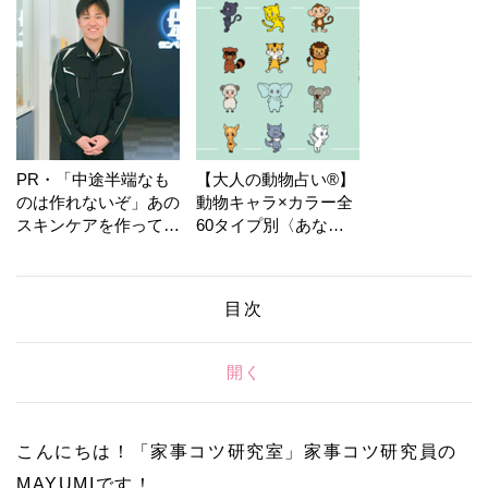
PR・「中途半端なも
【大人の動物占い®】
のは作れないぞ」あの
動物キャラ×カラー全
スキンケアを作ってい
60タイプ別〈あなた
る工場の舞台裏！
の運勢〉は？
目次
開く
こんにちは！「家事コツ研究室」家事コツ研究員の
MAYUMIです！