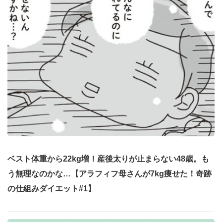
ベスト体重から22kg増！産後太りが止まらない48歳。も
う無理なのかな…【アラフィフ母さんが7kg痩せた！奇跡
の仕組みダイエット#1】