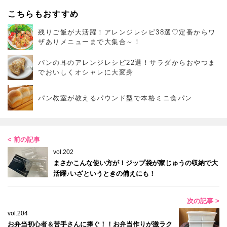
こちらもおすすめ
残りご飯が大活躍！アレンジレシピ38選♡定番からワ
ザありメニューまで大集合～！
パンの耳のアレンジレシピ22選！サラダからおやつま
でおいしくオシャレに大変身
パン教室が教えるパウンド型で本格ミニ食パン
< 前の記事
vol.202
まさかこんな使い方が！ジップ袋が家じゅうの収納で大
活躍♪いざというときの備えにも！
次の記事 >
vol.204
お弁当初心者＆苦手さんに捧ぐ！！お弁当作りが激ラク