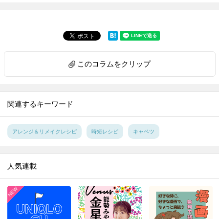
7.
1分で完成☆ペットボトル活用でアウトドアでも活躍する “アレ”を作ってみた！【家事コツ】
8.
玉ねぎのみじん切り。手早く粒揃いに切るには？【家事コツ】
9.
ゴム通しは安全ピンが最強説を検証【家事コツ】
10.
料理上手がやっているアルミホイル活用の裏ワザ４選【家事コツ】
このコラムをクリップ
11.
重曹＋アレで激ラク！ガスコンロのこびりつきが気持ちいいほど落ちる【家事コツ】
12.
｢お弁当の詰め方｣成功の決め手は、ごはんに○○を作ること！【家事コツ】
13.
重曹＋アルミホイルの威力！シルバーアクセの黒ずみが一瞬で…!！ 【家事コツ】
関連するキーワード
14.
サンドイッチの切り方。包丁とキッチンばさみで比べてみた【家事コツ】
15.
捨てる前に！ストッキングを掃除に活用♪重曹プラスで靴のニオイ消しにも【家事コツ】
アレンジ＆リメイクレシピ
時短レシピ
キャベツ
16.
復活せよ！セーターの伸びた袖口を元に戻す裏ワザを試してみた
17.
100均スポンジで毛玉がポロポロ取れる!?を試してみた
人気連載
18.
コスト０円！ほうれん草を長持ちさせる意外な方法
19.
汚れがごっそりとれる！ブロッコリーの洗い方
20.
電子レンジで豆腐の水切り進化版！時短と食感をいいとこ取り