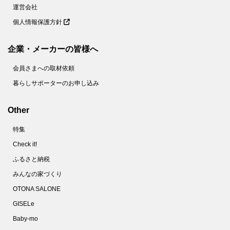
運営会社
65.
＋○○で！もやし炒めがベチャッとしない絶妙食感になるコツとは？【家事コツ】
個人情報保護方針
66.
乾燥パスタ＋○○で焼きそばが作れる！？【やってみた】
67.
これでゆで卵の黄身が真ん中に！驚くほど簡単なコツとは？【やってみた】
企業・メーカーの皆様へ
68.
10分で完成！フランスパンでメロンパンを作ってみた
会員さまへの取材依頼
69.
使い捨てマスクは洗える！不織布の専門家がオススメする洗い方とは？
暮らしサポーターのお申し込み
70.
家政夫のミタゾノ直伝！「除菌シート」の作り方【やってみた】
71.
ズボラのほっとけゆで卵。タイマーも氷水も不要です！【家事コツ】
Other
72.
しっとりジューシ～♪絶品「豚鶏そぼろ」使いまわしで頑張らないおうちごはん
特集
73.
ベーキングパウダーもイーストも不要！SNSで話題のイギリス風パンケーキを作ってみた
Check it!
74.
マスクのすき間を減らしフィット感を上げる！2つの簡単なコツとは？
ふるさと納税
75.
最速５分！ゴムも不要！「Ｔシャツ切るだけ簡単マスク」を作ってみた
みんなの家づくり
76.
100均の水切りネットってこんなに使えるの!?キッチンでの目ウロコ活用術
OTONA SALONE
77.
警視庁推薦！マスクをつけてもメガネが曇らない方法【やってみた】
GISELe
Baby-mo
78.
放っておくだけでスニーカーが真っ白になる驚きの方法とは？【やってみた】