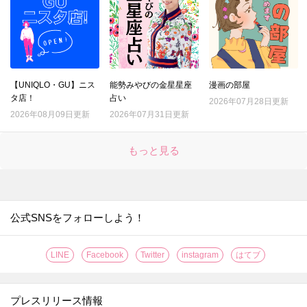
21.
それ、ムダ！？野菜の「本当はしなくていいこと」3選
22.
『マツコの知らない世界』で紹介された「最強のゆで卵」を作ってみてわかったこととは？
23.
綿100％ワイシャツの洗濯、一番シワができにくい洗濯ネットはどれ？
24.
シャツについた口紅汚れ。一番ラクに落ちるのはどの方法？
【UNIQLO・GU】ニス
能勢みやびの金星星座
漫画の部屋
25.
種が出てこない！サラダにぴったりのトマトの切り方
タ店！
占い
2026年07月28日更新
26.
「折りたたみレタス」で具がこぼれない極厚サンドイッチの出来上がり！
2026年08月09日更新
2026年07月31日更新
27.
果汁がガッツリ2倍しぼれる！レモンの切り方はこれだ！！
もっと見る
28.
〇〇するだけでグレープフルーツの硬い皮がつるんとむけた！【やってみた】
29.
なす料理が【事前レンチン】で、時短・節約・ヘルシーに！【やってみた】
30.
たった2分放置で！？お店の【焼き立てクロワッサン】が味わえる【やってみた】
31.
なすは余ったらすぐに【まるごと冷凍】が正解？！〈やってみた〉
公式SNSをフォローしよう！
32.
【レモンのワックス】がきれいに落とせる簡単ワザ！〈やってみた〉
LINE
Facebook
Twitter
instagram
はてブ
33.
伸びない＆固まらない！「そうめん弁当」をおいしく作るコツ【やってみた】
34.
【丸ごと冷凍！】キウイの皮ツルン、シャリシャリ食感がおいしい保存方法［やってみた］
プレスリリース情報
35.
【グラスに生けるだけ!?】オクラを長持ちさせる超効果的な方法［やってみた］