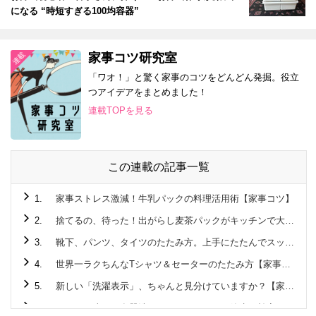
になる “時短すぎる100均容器”
家事コツ研究室
「ワオ！」と驚く家事のコツをどんどん発掘。役立
つアイデアをまとめました！
連載TOPを見る
この連載の記事一覧
1.
家事ストレス激減！牛乳パックの料理活用術【家事コツ】
2.
捨てるの、待った！出がらし麦茶パックがキッチンで大活躍♪
3.
靴下、パンツ、タイツのたたみ方。上手にたたんでスッキリ収納！【家事コツ】
4.
世界一ラクちんなTシャツ＆セーターのたたみ方【家事コツ】
5.
新しい「洗濯表示」、ちゃんと見分けていますか？【家事コツ】
6.
こんなに違う！食器洗いはタワーすすぎで節水＆効率に驚きの差が！！【家事コツ】