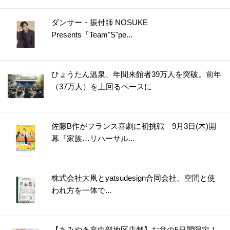
36.
【知っておくと便利！】カップ焼きそばは水で作れる！＜やってみた＞
ダンサー・振付師 NOSUKE
37.
【将棋の駒大が正解!?】しょうがは冷凍すると格段に使いやすく！〈やってみた〉
Presents「Team"S"pe...
38.
うそ？こんなに違うの！？普通のもやし炒めが高級中華の味になる“ひと手間”とは？
39.
【お弁当にも◎】秋の味覚の梨は〇〇〇に浸けると変色しない！〈やってみた〉
ひょうたん温泉、年間来館者39万人を突破。前年
40.
カイワレ大根の種ガラは【丸ごと水洗い】でスッキリきれいに！＜やってみた＞
（37万人）を上回るペースに
41.
【運動会のお弁当に】めちゃ簡単！ウインナー飾り切り4選＜作ってみた＞
42.
レタスが30日間以上シャキシャキのまま！たった2つのコツで保存期間が延びる
43.
アボカドは丸ごと冷凍するのが正解！？丸ごと、半割り、カットで比べてみた
佐藤B作がフランス喜劇に初挑戦 9月3日(木)開
幕『家族…リハーサル...
44.
○○入れるだけ！インスタント麺がモッチモチの生麺みたい！？＜やってみた＞
45.
冷しゃぶが驚きのやわらかさになる2つのコツ！＜やってみた＞
46.
まるでお店で買ったみたい！【凍らすだけで簡単＆キレイ】にロールパンに切り込みを入れられる＜やってみた＞
株式会社大凧とyatsudesign合同会社、空間と使
47.
【お弁当悩みを解決！】5分で完成！レンチンすき間パスタ♪＜やってみた＞
われ方を一体で...
48.
チューブわさびに【○○を混ぜる】と“生わさび”に大変身！＜やってみた＞
49.
【しょうが×○○】で皮むき＆すりおろしもラクラク♪＜やってみた＞
【あみやき亭中部地区店舗】お盆の5日間限定！