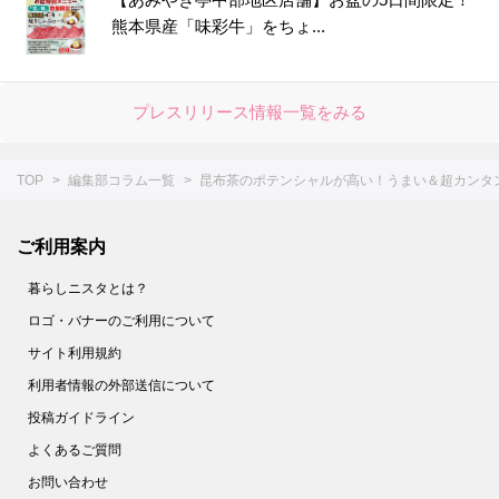
50.
【〇〇水で下ゆですると…】大根の煮物をやわらか＆味しみしみに仕上げる裏ワザ＜やってみた＞
熊本県産「味彩牛」をちょ...
51.
シュウマイの基本の作り方＆人気レシピ8選。レンジでも！【作ってみた】
52.
失敗なし！「だし巻き卵」を作るコツ。おすすめアレンジシピもご紹介
プレスリリース情報一覧をみる
53.
1分ですぐおいしい！【にんじんスティック】の作り方＜やってみた＞
54.
まるで高級ホテル！【美しすぎる目玉焼き】を作ってみた
TOP
編集部コラム一覧
昆布茶のポテンシャルが高い！うまい＆超カンタ
55.
【○○に浸けるだけ！】鶏むね肉が驚くほどしっとりする方法。＜やってみた＞
56.
缶詰みたいにツルツル。【みかんの薄皮】があっという間にむける裏ワザがあった！
ご利用案内
57.
家庭でもできた！【パラパラチャーハン】レシピ２選。ウン、これはお店の味♪
58.
花粉症対策にも！【野菜の塩ヨーグルト漬け】は超簡単でメチャうま♡
暮らしニスタとは？
59.
さらば！ボロボロゆで卵【お酢】を入れてゆでれば、殻がツルン♪
ロゴ・バナーのご利用について
サイト利用規約
60.
簡単な裏ワザ２つで【もやし炒め】がお店のようなシャキシャキ食感に！
利用者情報の外部送信について
61.
【節約＆時短】煮卵を１個から作る裏ワザとは!?〈やってみた〉
投稿ガイドライン
62.
【キャベツのせん切り】は○○少々で、みずみずしさキープ！ 〈やってみた〉
よくあるご質問
63.
卵１個でホテルの朝食級！【ふわとろオムレツ】を作ってみた
お問い合わせ
64.
捨てちゃダメ！麦茶パックで掃除が面倒なあの場所がラクにきれいに【家事コツ】