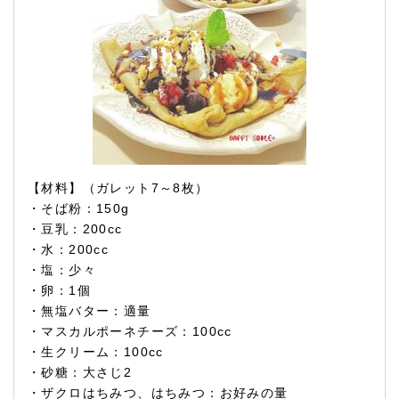
【材料】（ガレット7～8枚）
・そば粉：150g
・豆乳：200cc
・水：200cc
・塩：少々
・卵：1個
・無塩バター：適量
・マスカルポーネチーズ：100cc
・生クリーム：100cc
・砂糖：大さじ2
・ザクロはちみつ、はちみつ：お好みの量