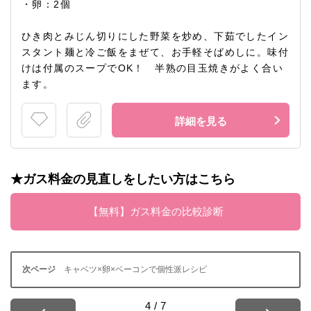
・卵：2個
ひき肉とみじん切りにした野菜を炒め、下茹でしたイン
スタント麺と冷ご飯をまぜて、お手軽そばめしに。味付
けは付属のスープでOK！ 半熟の目玉焼きがよく合い
ます。
詳細を見る
★ガス料金の見直しをしたい方はこちら
【無料】ガス料金の比較診断
キャベツ×卵×ベーコンで個性派レシピ
4
/
7