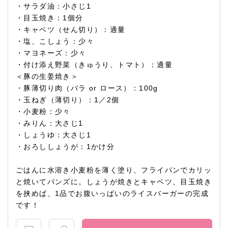
・サラダ油：小さじ1
・目玉焼き：1個分
・キャベツ（せん切り）：適量
・塩、こしょう：少々
・マヨネーズ：少々
・付け添え野菜（きゅうり、トマト）：適量
＜豚の生姜焼き＞
・豚薄切り肉（バラ or ロース）：100g
・玉ねぎ（薄切り）：1／2個
・小麦粉：少々
・みりん：大さじ1
・しょうゆ：大さじ1
・おろししょうが：1かけ分
ごはんに水溶き小麦粉を薄く塗り、フライパンでカリッ
と焼いてバンズに。しょうが焼きとキャベツ、目玉焼き
を挟めば、1品でお腹いっぱいのライスバーガーの完成
です！