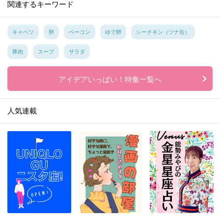
関連するキーワード
キャベツ
卵
ベーコン
ゆで卵
シーチキン（ツナ缶）
豚肉
スープ
サラダ
アイデアいっぱい！特集一覧へ
人気連載