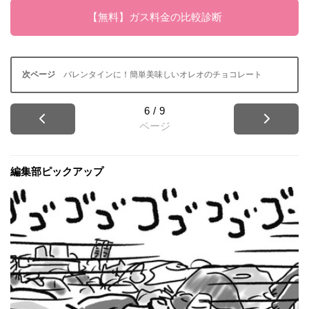
【無料】ガス料金の比較診断
バレンタインに！簡単美味しいオレオのチョコレート
6
/
9
ページ
編集部ピックアップ