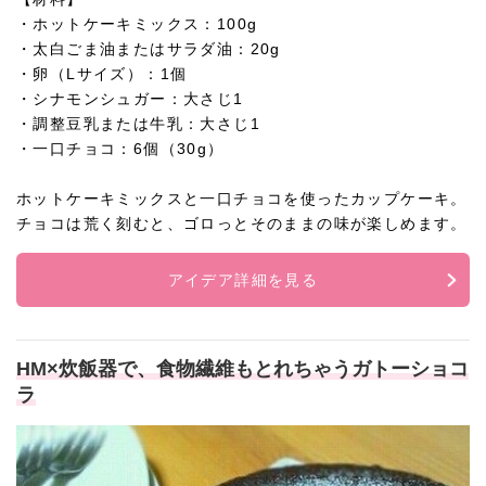
・ホットケーキミックス：100g
・太白ごま油またはサラダ油：20g
・卵（Lサイズ）：1個
・シナモンシュガー：大さじ1
・調整豆乳または牛乳：大さじ1
・一口チョコ：6個（30g）
ホットケーキミックスと一口チョコを使ったカップケーキ。
チョコは荒く刻むと、ゴロっとそのままの味が楽しめます。
アイデア詳細を見る
HM×炊飯器で、食物繊維もとれちゃうガトーショコ
ラ