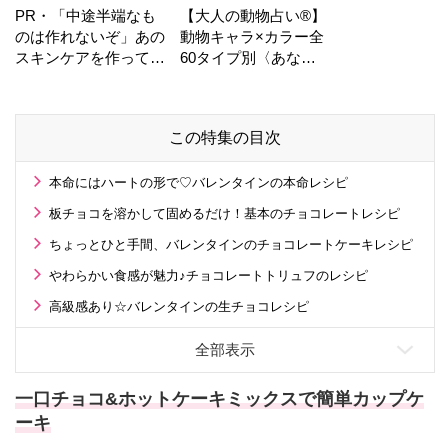
PR・「中途半端なも
【大人の動物占い®】
のは作れないぞ」あの
動物キャラ×カラー全
スキンケアを作ってい
60タイプ別〈あなた
る工場の舞台裏！
の運勢〉は？
この特集の目次
本命にはハートの形で♡バレンタインの本命レシピ
板チョコを溶かして固めるだけ！基本のチョコレートレシピ
ちょっとひと手間、バレンタインのチョコレートケーキレシピ
やわらかい食感が魅力♪チョコレートトリュフのレシピ
高級感あり☆バレンタインの生チョコレシピ
一口チョコ&ホットケーキミックスで簡単カップケ
ーキ