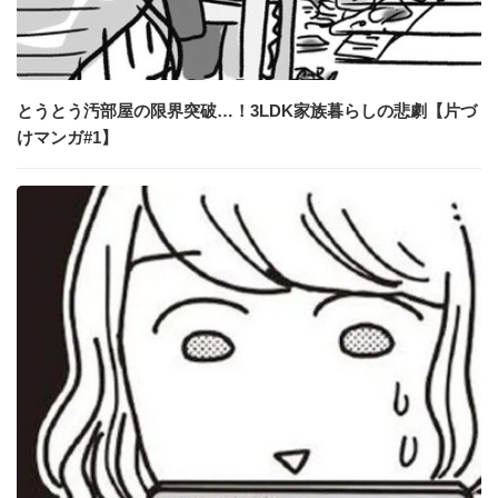
とうとう汚部屋の限界突破…！3LDK家族暮らしの悲劇【片づ
けマンガ#1】