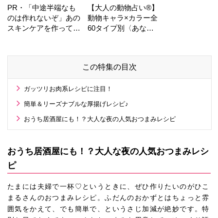
PR・「中途半端なも
【大人の動物占い®】
のは作れないぞ」あの
動物キャラ×カラー全
スキンケアを作ってい
60タイプ別〈あなた
る工場の舞台裏！
の運勢〉は？
この特集の目次
ガッツリお肉系レシピに注目！
簡単＆リーズナブルな厚揚げレシピ♪
おうち居酒屋にも！？大人な夜の人気おつまみレシピ
おうち居酒屋にも！？大人な夜の人気おつまみレシ
ピ
たまには夫婦で一杯♡というときに、ぜひ作りたいのがひこ
まるさんのおつまみレシピ。ふだんのおかずとはちょっと雰
囲気をかえて、でも簡単で、というさじ加減が絶妙です。特