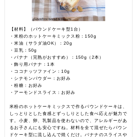
【材料】（パウンドケーキ型1台）
・米粉のホットケーキミックス粉：150g
・米油（サラダ油OK）：20g
・豆乳：50g
・バナナ（完熟がおすすめ）：150g（2本）
・飾り用バナナ：1本
・ココナッツファイン：10g
・シナモンパウダー：お好み
・粉糖：お好み
・アーモンドスライス：お好み
米粉のホットケーキミックスで作るパウンドケーキは、
しっとりとした食感とずっしりとした食べ応えが魅力で
す。小麦、卵、乳製品を使わないので、アレルギーがあ
るお子さんにも安心ですね。材料を全て混ぜたらパウン
ドケーキ型に流し込んで焼くだけ。バナナのスライスや