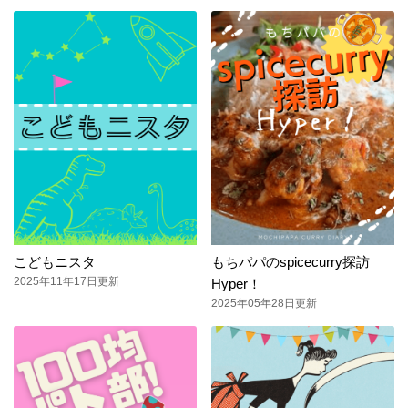
こどもニスタ
もちパパのspicecurry探訪
2025年11年17日更新
Hyper！
2025年05年28日更新