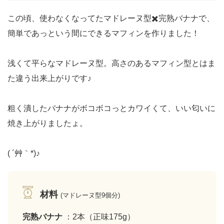
この頃、使わなくなってたマドレーヌ型✖️完熟バナナで、
簡単であっという間にできるマフィンを作りました！
浅くて平らなマドレーヌ型。高さのあるマフィン型とはま
た違う出来上がりです♪
粗く潰したバナナがボコボコっとカワイくて、いい匂いに
焼き上がりましたょ。
( ´艸｀*)♪
材料
(マドレーヌ型9個分)
完熟バナナ
：2本（正味175g）