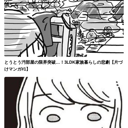
とうとう汚部屋の限界突破…！3LDK家族暮らしの悲劇【片づ
けマンガ#1】