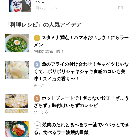
ベ...
暮らしニスタ
PR
「料理レシピ」の人気アイデア
スタミナ満点！ハマるおいしさ！にらラー
メン
*yuko*(曽布川優子)
魚のフライの付け合わせ！キャベツじゃな
くて、ポリポリシャキシャキ食感のコレも美
味！スイカの香り〜！
みーこ
ホットプレートで！包まない餃子「ぎょう
ざらず」味付けいらずのレシピ
ひこまる
焼肉のたれと食べるラー油でパパっとでき
る。食べるラー油焼肉皿飯