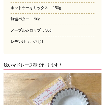
ホットケーキミックス
：150g
無塩バター
：50g
メープルシロップ
：30g
レモン汁
：小さじ1
浅いマドレーヌ型で作ります＊