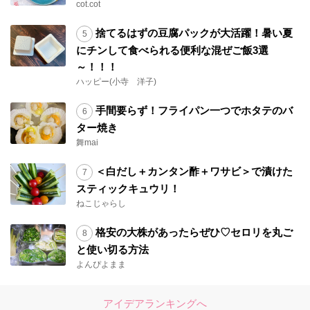
cot.cot
捨てるはずの豆腐パックが大活躍！暑い夏
にチンして食べられる便利な混ぜご飯3選
～！！！
ハッピー(小寺 洋子)
手間要らず！フライパン一つでホタテのバ
ター焼き
舞mai
＜白だし＋カンタン酢＋ワサビ＞で漬けた
スティックキュウリ！
ねこじゃらし
格安の大株があったらぜひ♡セロリを丸ご
と使い切る方法
よんぴよまま
アイデアランキングへ