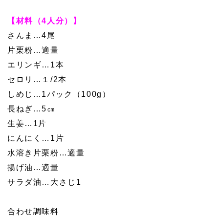
【材料（4人分）】
さんま…4尾
片栗粉…適量
エリンギ…1本
セロリ…１/2本
しめじ…1パック（100g）
長ねぎ…5㎝
生姜…1片
にんにく…1片
水溶き片栗粉…適量
揚げ油…適量
サラダ油…大さじ1
合わせ調味料