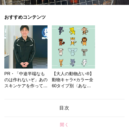
おすすめコンテンツ
PR・「中途半端なも
【大人の動物占い®】
のは作れないぞ」あの
動物キャラ×カラー全
スキンケアを作ってい
60タイプ別〈あなた
る工場の舞台裏！
の運勢〉は？
目次
開く