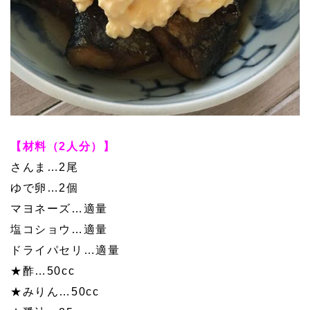
【材料（2人分）】
さんま…2尾
ゆで卵…2個
マヨネーズ…適量
塩コショウ…適量
ドライパセリ…適量
★酢…50cc
★みりん…50cc