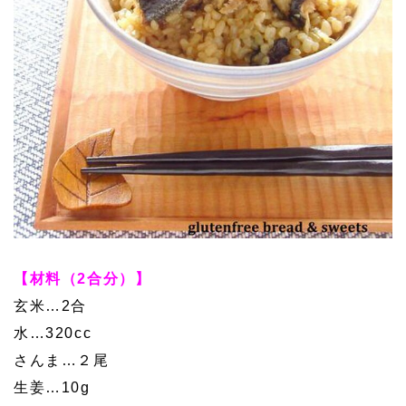
【材料（2合分）】
玄米…2合
水…320cc
さんま…２尾
生姜…10g