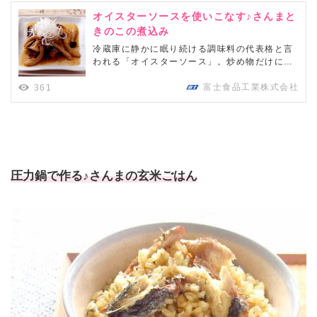
オイスターソースを使いこなす♪さんまと
きのこの煮込み
冷蔵庫に静かに眠り続ける調味料の代表格と言
われる「オイスターソース」。炒め物だけに使
うのではもったいない！！炒め物だけではない
色々な使い方もご紹介します♪♪オイスターソー
富士食品工業株式会社
361
スは、万能調味料として和食・洋食の隠し味と
してもぜひお使いください。秋にピッタリのさ
んまときのこを使ったアレンジ煮込みメニュ...
圧力鍋で作る♪さんまの玄米ごはん