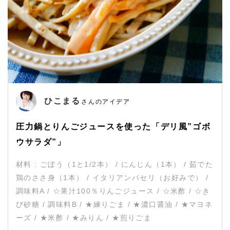
ひこまる
さんのアイデア
圧力鍋とりんごジュースを使った「デリ風”ゴボ
ウサラダ”」
材料 : ごぼう（1と1/2本） / にんじん（1本） / 茹でた
鶏のささ身（1本） / イタリアンパセリ（お好みで） /
調味料A / ☆果汁100％りんごジュース / ☆米酢 / ☆き
び砂糖 / 調味料B / ★練りごま / ★濃口醤油 / ★マヨネ
ーズ / ★米酢 / ★みりん / ★煎りごま