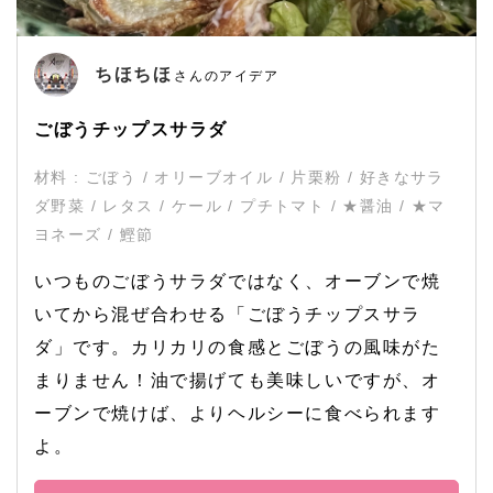
ちほちほ
さんのアイデア
ごぼうチップスサラダ
材料 : ごぼう / オリーブオイル / 片栗粉 / 好きなサラ
ダ野菜 / レタス / ケール / プチトマト / ★醤油 / ★マ
ヨネーズ / 鰹節
いつものごぼうサラダではなく、オーブンで焼
いてから混ぜ合わせる「ごぼうチップスサラ
ダ」です。カリカリの食感とごぼうの風味がた
まりません！油で揚げても美味しいですが、オ
ーブンで焼けば、よりヘルシーに食べられます
よ。