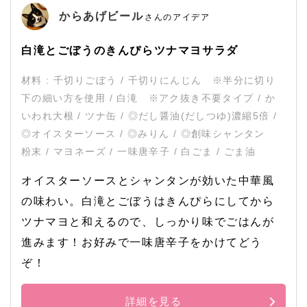
からあげビール
さんのアイデア
白滝とごぼうのきんぴらツナマヨサラダ
材料 : 千切りごぼう / 千切りにんじん ※半分に切り
下の細い方を使用 / 白滝 ※アク抜き不要タイプ / か
いわれ大根 / ツナ缶 / ◎だし醤油(だしつゆ)濃縮5倍 /
◎オイスターソース / ◎みりん / ◎創味シャンタン
粉末 / マヨネーズ / 一味唐辛子 / 白ごま / ごま油
オイスターソースとシャンタンが効いた中華風
の味わい。白滝とごぼうはきんぴらにしてから
ツナマヨと和えるので、しっかり味でごはんが
進みます！お好みで一味唐辛子をかけてどう
ぞ！
詳細を見る