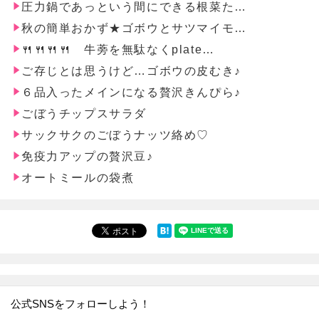
圧力鍋であっという間にできる根菜た…
秋の簡単おかず★ゴボウとサツマイモ…
🍴🍴🍴🍴 牛蒡を無駄なくplate…
ご存じとは思うけど…ゴボウの皮むき♪
６品入ったメインになる贅沢きんぴら♪
ごぼうチップスサラダ
サックサクのごぼうナッツ絡め♡
免疫力アップの贅沢豆♪
オートミールの袋煮
公式SNSをフォローしよう！