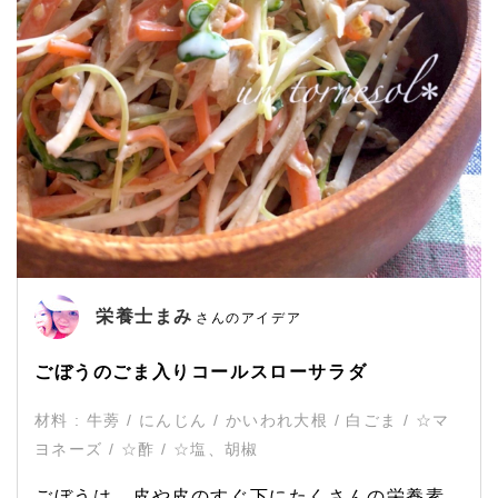
栄養士まみ
さんのアイデア
ごぼうのごま入りコールスローサラダ
材料 : 牛蒡 / にんじん / かいわれ大根 / 白ごま / ☆マ
ヨネーズ / ☆酢 / ☆塩、胡椒
ごぼうは、皮や皮のすぐ下にたくさんの栄養素