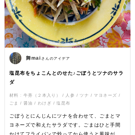
舞mai
さんのアイデア
塩昆布をちょこんとのせた♪ごぼうとツナのサラ
ダ
材料 : 牛蒡（２本入り） / 人参 / ツナ / マヨネーズ /
ごま / 醤油 / わけぎ / 塩昆布
ごぼうとにんじんにツナを合わせて、ごまとマ
ヨネーズで和えたサラダです。ごまはひと手間
かけてフライパンで炒ってから使うと風味が