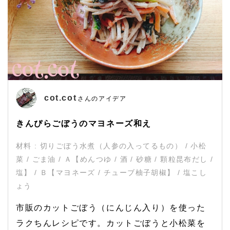
cot.cot
さんのアイデア
きんぴらごぼうのマヨネーズ和え
材料 : 切りごぼう水煮（人参の入ってるもの） / 小松
菜 / ごま油 / Ａ【めんつゆ / 酒 / 砂糖 / 顆粒昆布だし /
塩】 / Ｂ【マヨネーズ / チューブ柚子胡椒】 / 塩こし
ょう
市販のカットごぼう（にんじん入り）を使った
ラクちんレシピです。カットごぼうと小松菜を