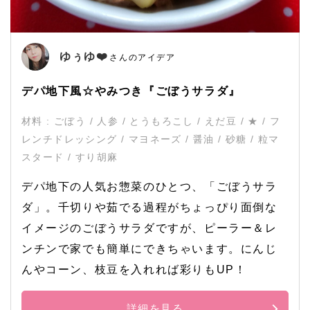
ゆぅゆ❤️
さんのアイデア
デパ地下風☆やみつき『ごぼうサラダ』
材料 : ごぼう / 人参 / とうもろこし / えだ豆 / ★ / フ
レンチドレッシング / マヨネーズ / 醤油 / 砂糖 / 粒マ
スタード / すり胡麻
デパ地下の人気お惣菜のひとつ、「ごぼうサラ
ダ」。千切りや茹でる過程がちょっぴり面倒な
イメージのごぼうサラダですが、ピーラー＆レ
ンチンで家でも簡単にできちゃいます。にんじ
んやコーン、枝豆を入れれば彩りもUP！
詳細を見る