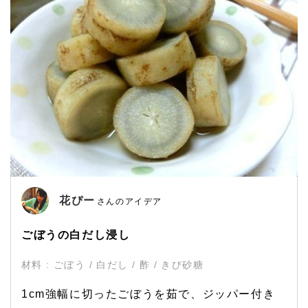
花ぴー
さんのアイデア
ごぼうの白だし浸し
材料 : ごぼう / 白だし / 酢 / きび砂糖
1cm強幅に切ったごぼうを茹で、ジッパー付き