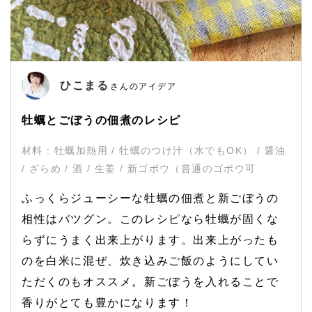
ひこまる
さんのアイデア
牡蠣とごぼうの佃煮のレシピ
材料 : 牡蠣加熱用 / 牡蠣のつけ汁（水でもOK） / 醤油
/ ざらめ / 酒 / 生姜 / 新ゴボウ（普通のゴボウ可
ふっくらジューシーな牡蠣の佃煮と新ごぼうの
相性はバツグン。このレシピなら牡蠣が固くな
らずにうまく出来上がります。出来上がったも
のを白米に混ぜ、炊き込みご飯のようにしてい
ただくのもオススメ。新ごぼうを入れることで
香りがとても豊かになります！