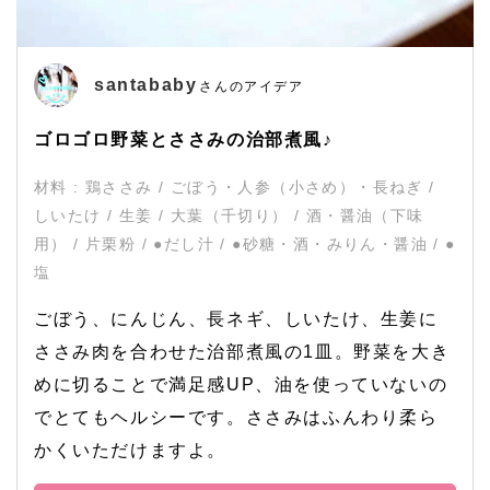
santababy
さんのアイデア
ゴロゴロ野菜とささみの治部煮風♪
材料 : 鶏ささみ / ごぼう・人参（小さめ）・長ねぎ /
しいたけ / 生姜 / 大葉（千切り） / 酒・醤油（下味
用） / 片栗粉 / ●だし汁 / ●砂糖・酒・みりん・醤油 / ●
塩
ごぼう、にんじん、長ネギ、しいたけ、生姜に
ささみ肉を合わせた治部煮風の1皿。野菜を大き
めに切ることで満足感UP、油を使っていないの
でとてもヘルシーです。ささみはふんわり柔ら
かくいただけますよ。