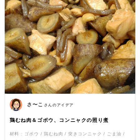
さ〜こ
さんのアイデア
鶏むね肉＆ゴボウ、コンニャクの照り煮
材料 : ゴボウ / 鶏むね肉 / 突きコンニャク / ごま油 /