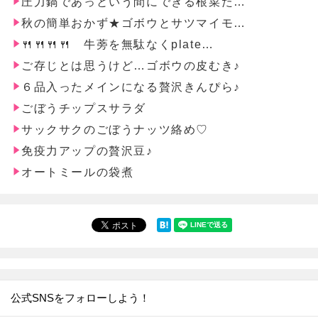
圧力鍋であっという間にできる根菜た…
秋の簡単おかず★ゴボウとサツマイモ…
🍴🍴🍴🍴 牛蒡を無駄なくplate…
ご存じとは思うけど…ゴボウの皮むき♪
６品入ったメインになる贅沢きんぴら♪
ごぼうチップスサラダ
サックサクのごぼうナッツ絡め♡
免疫力アップの贅沢豆♪
オートミールの袋煮
公式SNSをフォローしよう！