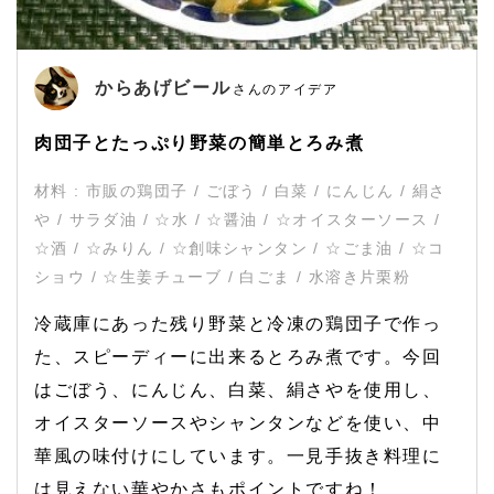
からあげビール
さんのアイデア
肉団子とたっぷり野菜の簡単とろみ煮
材料 : 市販の鶏団子 / ごぼう / 白菜 / にんじん / 絹さ
や / サラダ油 / ☆水 / ☆醤油 / ☆オイスターソース /
☆酒 / ☆みりん / ☆創味シャンタン / ☆ごま油 / ☆コ
ショウ / ☆生姜チューブ / 白ごま / 水溶き片栗粉
冷蔵庫にあった残り野菜と冷凍の鶏団子で作っ
た、スピーディーに出来るとろみ煮です。今回
はごぼう、にんじん、白菜、絹さやを使用し、
オイスターソースやシャンタンなどを使い、中
華風の味付けにしています。一見手抜き料理に
は見えない華やかさもポイントですね！