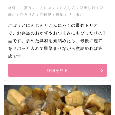
材料 : ごぼう / こんにゃく / にんじん / ◎出し汁 / ◎
醤油 / ◎みりん / ◎砂糖 / 鰹節 / サラダ油
ごぼうとにんじんとこんにゃくの最強トリオ
で、お弁当のおかずやおつまみにもぴったりの1
品です。炒めた具材を煮詰めたら、最後に鰹節
をドバッと入れて馴染ませながら煮詰めれば完
成です。
詳細を見る