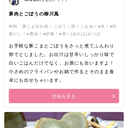
豚肉とごぼうの柳川風
材料 : 豚こま切れ肉 / ごぼう / 卵 / ごま油 / ●水 / ●和
風だし / ●醤油 / ●砂糖 / ●酒 / (あれば)みつば
お手軽な豚こまとごぼうをさっと煮てふんわり
卵でとじました。お出汁は甘辛いしっかり味で
白いごはんだけでなく、お酒にも合いますよ！
小さめのフライパンやお鍋で作るとそのまま食
卓にも出せちゃいます。
詳細を見る