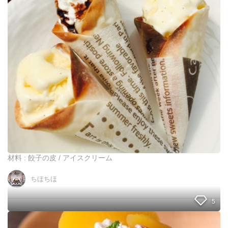
門
餃
店
子
グ
の
ル
皮
ー
が
ビ
ア
ー
イ
ス
ク
リ
ー
ム
コ
ー
ン
に
材料 : 餃子の皮 / アイスクリーム
変
身
ちほちほ
☆
簡
単
5
デ
ザ
子