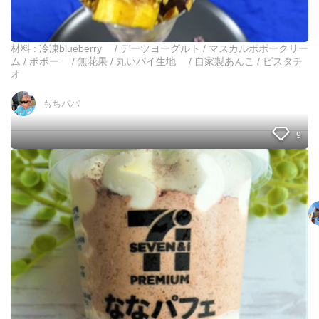
処
法
・
・
材料 : 冷凍blueberry / デーツヨーグルト / マスカルポポークリー
・
ム / ポポー / 無花果 / 丸いパイ生地 / 自家製あんこ / ピスタチ
・
オ
見
つ
もちパパ
け
た
9
！
！
珈
琲
カ
キ
氷
が
絶
品
！
大
人
女