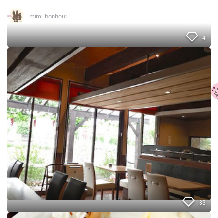
フ
ェ
mimi.bonheur
4
チ
ー
ズ
豆
腐
っ
て
知
っ
て
る
？
生
パ
ス
タ
33
専