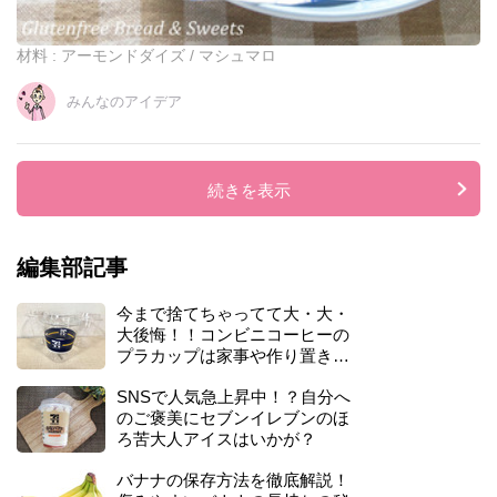
チ
ュ
イ
材料 : アーモンドダイズ / マシュマロ
ル
みんなのアイデア
続きを表示
編集部記事
今まで捨てちゃってて大・大・
大後悔！！コンビニコーヒーの
プラカップは家事や作り置きで
めちゃ使えて経済的すぎる♪
SNSで人気急上昇中！？自分へ
のご褒美にセブンイレブンのほ
ろ苦大人アイスはいかが？
バナナの保存方法を徹底解説！