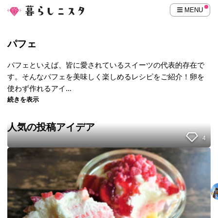
MENU
パフェ
パフェといえば、皆に愛されているスイーツの代表的存在で
す。そんなパフェを美味しく楽しめるレシピをご紹介！卵を
使わず作れるアイ...
続きを表示
人気の投稿アイデア
4
モ
ロ
ゾ
フ
の
贅
沢