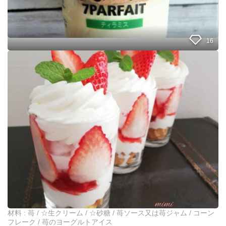
子
も
大
満
16
足
の
ど
パ
ん
フ
ど
ェ
ん
ど
ん
ど
ん
！
入
れ
る
だ
け
♪
苺
材料 : 苺 / ☆生クリーム / ☆砂糖 / 苺ソース又は苺ジャム / コーン
パ
フレーク / 苺のヨーグルトアイス