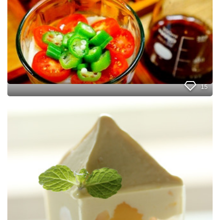
愛
い
！
1
0
0
均
グ
ラ
ス
15
で
『
お
そ
う
う
ち
め
で
ん
手
パ
作
フ
り
ェ
！
』
夏
の
マ
ン