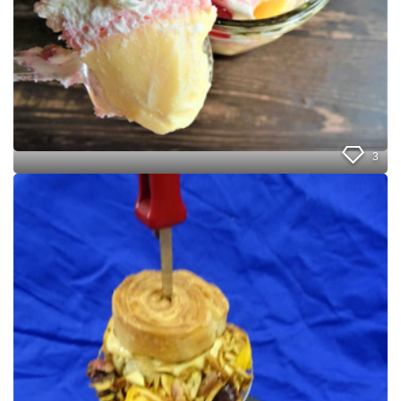
プ
リ
ン
パ
フ
ェ
3
パ
フ
ェ
食
べ
た
い
症
候
群
の
対