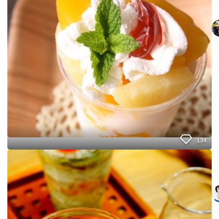
ー
ど
ト
も
と
作
ろ
う
！
盛
り
付
け
る
だ
け
デ
134
ラ
ッ
プ
ク
チ
ス
プ
パ
ラ
フ
で
ェ
可