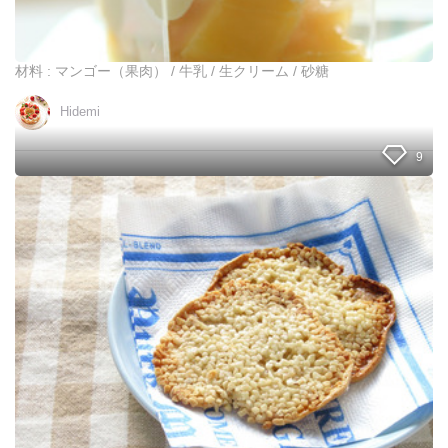
ゴ
ー
ジ
ェ
材料 : マンゴー（果肉） / 牛乳 / 生クリーム / 砂糖
ラ
ー
Hidemi
ト
☆
9
材
料
２
つ
で
簡
単
☆
ア
ー
モ
ン
ド