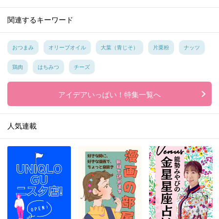
関連するキーワード
おつまみ
オリーブオイル
大葉（青じそ）
片栗粉
ナッツ
鶏肉
はちみつ
チーズ
アイデアいっぱい！特集一覧へ
人気連載