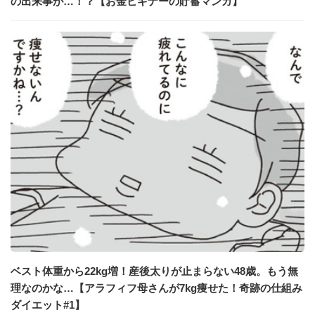
の出来事が…！？【お金ビギナーの貯蓄マンガ】
ベスト体重から22kg増！産後太りが止まらない48歳。もう無
理なのかな…【アラフィフ母さんが7kg痩せた！奇跡の仕組み
ダイエット#1】