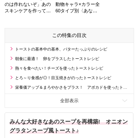
のは作れないぞ」あの
動物キャラ×カラー全
スキンケアを作ってい
60タイプ別〈あなた
る工場の舞台裏！
の運勢〉は？
この特集の目次
トーストの基本中の基本、バターたっぷりのレシピ
朝食に最適！ 卵をプラスしたトーストレシピ
熱々を食べたい！チーズを使ったトーストレシピ
とろ～り食感が◎！目玉焼きがのったトーストレシピ
栄養価アップ＆まろやかさをプラス！ アボカドを使ったトーストレシピ
みんな大好きなあのスープを再構築! オニオン
グラタンスープ風トースト♪