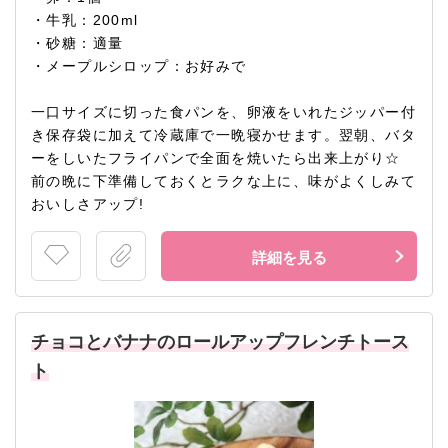
・牛乳：200ml
・砂糖：適量
・メープルシロップ：お好みで
一口サイズに切った食パンを、卵液をいれたジッパー付
き保存袋に加えて冷蔵庫で一晩寝かせます。翌朝、バタ
ーをしいたフライパンで全面を焼いたら出来上がり☆
前の晩に下準備しておくとラクな上に、味がよくしみて
おいしさアップ!
詳細を見る
チョコとバナナのロールアップフレンチトース
ト