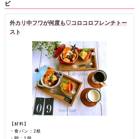
ピ
外カリ中フワが何度も♡コロコロフレンチトー
スト
【材料】
・食パン：2枚
・卵：1個