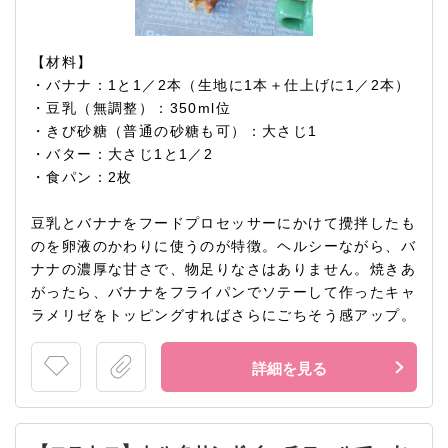
【材料】
・バナナ：1と1／2本（生地に1本＋仕上げに1／2本）
・豆乳（無調整）：350ml位
・きび砂糖（普通の砂糖も可）：大さじ1
・バター：大さじ1と1／2
・食パン：2枚
豆乳とバナナをフードプロセッサーにかけて攪拌したも
のを卵液のかわりに使うのが特徴。ヘルシーながら、バ
ナナの濃厚な甘さで、物足りなさはありません。焼きあ
がったら、バナナをフライパンでソテーして作ったキャ
ラメリゼをトッピングすればさらにごちそう感アップ。
詳細を見る