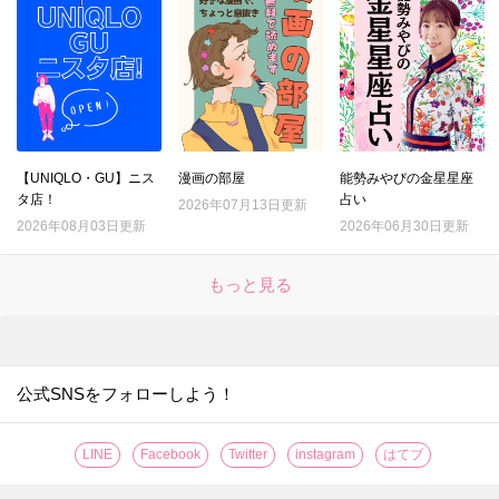
20.
電子レンジで豆腐の水切り進化版！時短と食感をいいとこ取り
21.
それ、ムダ！？野菜の「本当はしなくていいこと」3選
22.
『マツコの知らない世界』で紹介された「最強のゆで卵」を作ってみてわかったこととは？
23.
綿100％ワイシャツの洗濯、一番シワができにくい洗濯ネットはどれ？
24.
シャツについた口紅汚れ。一番ラクに落ちるのはどの方法？
【UNIQLO・GU】ニス
漫画の部屋
能勢みやびの金星星座
25.
種が出てこない！サラダにぴったりのトマトの切り方
タ店！
占い
2026年07月13日更新
26.
「折りたたみレタス」で具がこぼれない極厚サンドイッチの出来上がり！
2026年08月03日更新
2026年06月30日更新
27.
果汁がガッツリ2倍しぼれる！レモンの切り方はこれだ！！
もっと見る
28.
〇〇するだけでグレープフルーツの硬い皮がつるんとむけた！【やってみた】
29.
なす料理が【事前レンチン】で、時短・節約・ヘルシーに！【やってみた】
30.
たった2分放置で！？お店の【焼き立てクロワッサン】が味わえる【やってみた】
31.
なすは余ったらすぐに【まるごと冷凍】が正解？！〈やってみた〉
公式SNSをフォローしよう！
32.
【レモンのワックス】がきれいに落とせる簡単ワザ！〈やってみた〉
LINE
Facebook
Twitter
instagram
はてブ
33.
伸びない＆固まらない！「そうめん弁当」をおいしく作るコツ【やってみた】
34.
【丸ごと冷凍！】キウイの皮ツルン、シャリシャリ食感がおいしい保存方法［やってみた］