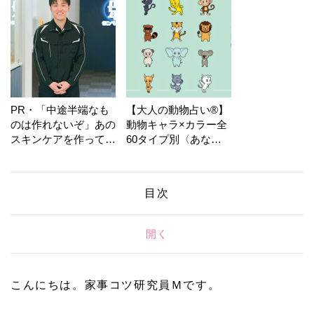
PR・「中途半端なも
【大人の動物占い®】
のは作れないぞ」あの
動物キャラ×カラー全
スキンケアを作ってい
60タイプ別〈あなた
る工場の舞台裏！
の運勢〉は？
目次
開く
こんにちは。家事コツ研究員Ｍです。