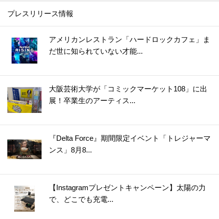
プレスリリース情報
35.
【グラスに生けるだけ!?】オクラを長持ちさせる超効果的な方法［やってみた］
36.
【知っておくと便利！】カップ焼きそばは水で作れる！＜やってみた＞
アメリカンレストラン「ハードロックカフェ」ま
37.
【将棋の駒大が正解!?】しょうがは冷凍すると格段に使いやすく！〈やってみた〉
だ世に知られていない才能...
38.
うそ？こんなに違うの！？普通のもやし炒めが高級中華の味になる“ひと手間”とは？
39.
【お弁当にも◎】秋の味覚の梨は〇〇〇に浸けると変色しない！〈やってみた〉
大阪芸術大学が「コミックマーケット108」に出
40.
カイワレ大根の種ガラは【丸ごと水洗い】でスッキリきれいに！＜やってみた＞
展！卒業生のアーティス...
41.
【運動会のお弁当に】めちゃ簡単！ウインナー飾り切り4選＜作ってみた＞
42.
レタスが30日間以上シャキシャキのまま！たった2つのコツで保存期間が延びる
43.
アボカドは丸ごと冷凍するのが正解！？丸ごと、半割り、カットで比べてみた
『Delta Force』期間限定イベント「トレジャーマ
ンス」8月8...
44.
○○入れるだけ！インスタント麺がモッチモチの生麺みたい！？＜やってみた＞
45.
冷しゃぶが驚きのやわらかさになる2つのコツ！＜やってみた＞
46.
まるでお店で買ったみたい！【凍らすだけで簡単＆キレイ】にロールパンに切り込みを入れられる＜やってみた＞
【Instagramプレゼントキャンペーン】太陽の力
47.
【お弁当悩みを解決！】5分で完成！レンチンすき間パスタ♪＜やってみた＞
で、どこでも充電...
48.
チューブわさびに【○○を混ぜる】と“生わさび”に大変身！＜やってみた＞