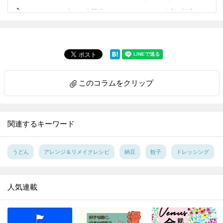
6.
こんなに違う！食器洗いはタワーすすぎで節水＆効率に驚きの差が！！【家事コツ】
7.
1分で完成☆ペットボトル活用でアウトドアでも活躍する “アレ”を作ってみた！【家事コツ】
8.
玉ねぎのみじん切り。手早く粒揃いに切るには？【家事コツ】
9.
ゴム通しは安全ピンが最強説を検証【家事コツ】
10.
料理上手がやっているアルミホイル活用の裏ワザ４選【家事コツ】
このコラムをクリップ
11.
重曹＋アレで激ラク！ガスコンロのこびりつきが気持ちいいほど落ちる【家事コツ】
12.
｢お弁当の詰め方｣成功の決め手は、ごはんに○○を作ること！【家事コツ】
13.
重曹＋アルミホイルの威力！シルバーアクセの黒ずみが一瞬で…!！ 【家事コツ】
関連するキーワード
14.
サンドイッチの切り方。包丁とキッチンばさみで比べてみた【家事コツ】
15.
捨てる前に！ストッキングを掃除に活用♪重曹プラスで靴のニオイ消しにも【家事コツ】
うどん
アレンジ＆リメイクレシピ
納豆
餃子
ドレッシング
16.
復活せよ！セーターの伸びた袖口を元に戻す裏ワザを試してみた
17.
100均スポンジで毛玉がポロポロ取れる!?を試してみた
人気連載
18.
コスト０円！ほうれん草を長持ちさせる意外な方法
19.
汚れがごっそりとれる！ブロッコリーの洗い方