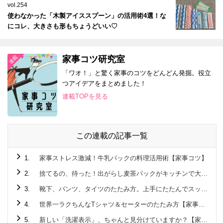
vol.254
使わなかった「木製アイススプーン」の活用術4選！な
にコレ、大きさも形もちょうどいい♡
家事コツ研究室
「ワオ！」と驚く家事のコツをどんどん発掘。役立
つアイデアをまとめました！
連載TOPを見る
この連載の記事一覧
1.
家事ストレス激減！牛乳パックの料理活用術【家事コツ】
2.
捨てるの、待った！出がらし麦茶パックがキッチンで大活躍♪
3.
靴下、パンツ、タイツのたたみ方。上手にたたんでスッキリ収納！【家事コツ】
4.
世界一ラクちんなTシャツ＆セーターのたたみ方【家事コツ】
5.
新しい「洗濯表示」、ちゃんと見分けていますか？【家事コツ】