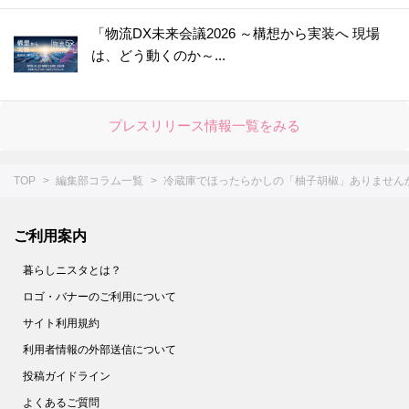
49.
【しょうが×○○】で皮むき＆すりおろしもラクラク♪＜やってみた＞
「物流DX未来会議2026 ～構想から実装へ 現場
50.
【〇〇水で下ゆですると…】大根の煮物をやわらか＆味しみしみに仕上げる裏ワザ＜やってみた＞
は、どう動くのか～...
51.
シュウマイの基本の作り方＆人気レシピ8選。レンジでも！【作ってみた】
52.
失敗なし！「だし巻き卵」を作るコツ。おすすめアレンジシピもご紹介
プレスリリース情報一覧をみる
53.
1分ですぐおいしい！【にんじんスティック】の作り方＜やってみた＞
54.
まるで高級ホテル！【美しすぎる目玉焼き】を作ってみた
TOP
編集部コラム一覧
冷蔵庫でほったらかしの「柚子胡椒」ありません
55.
【○○に浸けるだけ！】鶏むね肉が驚くほどしっとりする方法。＜やってみた＞
56.
缶詰みたいにツルツル。【みかんの薄皮】があっという間にむける裏ワザがあった！
ご利用案内
57.
家庭でもできた！【パラパラチャーハン】レシピ２選。ウン、これはお店の味♪
58.
花粉症対策にも！【野菜の塩ヨーグルト漬け】は超簡単でメチャうま♡
暮らしニスタとは？
59.
さらば！ボロボロゆで卵【お酢】を入れてゆでれば、殻がツルン♪
ロゴ・バナーのご利用について
サイト利用規約
60.
簡単な裏ワザ２つで【もやし炒め】がお店のようなシャキシャキ食感に！
利用者情報の外部送信について
61.
【節約＆時短】煮卵を１個から作る裏ワザとは!?〈やってみた〉
投稿ガイドライン
62.
【キャベツのせん切り】は○○少々で、みずみずしさキープ！ 〈やってみた〉
よくあるご質問
63.
卵１個でホテルの朝食級！【ふわとろオムレツ】を作ってみた