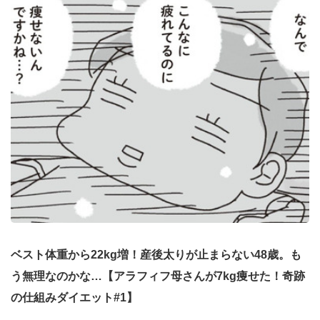
ベスト体重から22kg増！産後太りが止まらない48歳。も
う無理なのかな…【アラフィフ母さんが7kg痩せた！奇跡
の仕組みダイエット#1】