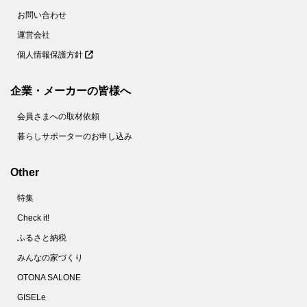
お問い合わせ
64.
捨てちゃダメ！麦茶パックで掃除が面倒なあの場所がラクにきれいに【家事コツ】
運営会社
65.
＋○○で！もやし炒めがベチャッとしない絶妙食感になるコツとは？【家事コツ】
個人情報保護方針
66.
乾燥パスタ＋○○で焼きそばが作れる！？【やってみた】
67.
これでゆで卵の黄身が真ん中に！驚くほど簡単なコツとは？【やってみた】
企業・メーカーの皆様へ
68.
10分で完成！フランスパンでメロンパンを作ってみた
会員さまへの取材依頼
69.
使い捨てマスクは洗える！不織布の専門家がオススメする洗い方とは？
暮らしサポーターのお申し込み
70.
家政夫のミタゾノ直伝！「除菌シート」の作り方【やってみた】
71.
ズボラのほっとけゆで卵。タイマーも氷水も不要です！【家事コツ】
Other
72.
しっとりジューシ～♪絶品「豚鶏そぼろ」使いまわしで頑張らないおうちごはん
特集
73.
ベーキングパウダーもイーストも不要！SNSで話題のイギリス風パンケーキを作ってみた
Check it!
74.
マスクのすき間を減らしフィット感を上げる！2つの簡単なコツとは？
ふるさと納税
75.
最速５分！ゴムも不要！「Ｔシャツ切るだけ簡単マスク」を作ってみた
みんなの家づくり
76.
100均の水切りネットってこんなに使えるの!?キッチンでの目ウロコ活用術
OTONA SALONE
77.
警視庁推薦！マスクをつけてもメガネが曇らない方法【やってみた】
GISELe